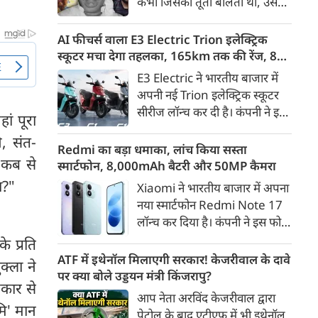
कभी जिसकी तूती बोलती थी, उस
गैरकानूनी जानकारी हटाने की
पूर्व सांसद और माफिया अतीक
समयसीमा 36 घंटे से घटाकर 3 घंटे
अहमद के कुनबे पर कानून और
AI फीचर्स वाला E3 Electric Trion इलेक्ट्रिक
कर दी गई है।
किस्मत की दोहरी मार पड़ रही है।
स्कूटर मचा देगा तहलका, 165km तक की रेंज, 8
जिस झांसी जिले में अप्रैल 2023 में
साल की बैटरी वारंटी, कीमत जानेंगे तो हो जाएंगे
E3 Electric ने भारतीय बाजार में
अतीक के एनकाउंटर में मारे गए बेटे
हैरान
अपनी नई Trion इलेक्ट्रिक स्कूटर
असद की सांसें थमी थीं, उसी झांसी में
सीरीज लॉन्च कर दी है। कंपनी ने इसे
ां पूरा
अब उसके छोटे बेटे अबान की भीषण
तीन वेरिएंट C1, C1x और C2 में
सड़क दुर्घटना में जान चली गई है।
ि, संत-
पेश किया है। Trion की शुरुआती
Redmi का बड़ा धमाका, लांच किया सस्ता
े कब से
कीमत 99,999 रुपए (एक्स-शोरूम,
स्मार्टफोन, 8,000mAh बैटरी और 50MP कैमरा
बेंगलुरु) रखी गई है। फिलहाल इसकी
ा?"
Xiaomi ने भारतीय बाजार में अपना
बुकिंग बेंगलुरु के ग्राहकों के लिए
नया स्मार्टफोन Redmi Note 17
कंपनी की आधिकारिक वेबसाइट के
लॉन्च कर दिया है। कंपनी ने इस फोन
जरिए शुरू की गई है। आने वाले समय
को TrueColour AMOLED
े प्रति
में इसे दूसरे शहरों में भी उपलब्ध
डिस्प्ले, 8,000mAh की बड़ी बैटरी
ATF में इथेनॉल मिलाएगी सरकार! केजरीवाल के दावे
्ला ने
कराया जाएगा।
और Qualcomm Snapdragon
पर क्या बोले उड्डयन मंत्री किंजरापु?
रकार से
चिपसेट के साथ पेश किया है। फोन में
आप नेता अरविंद केजरीवाल द्वारा
50MP का मेन कैमरा दिया गया है।
ि' मान
पेट्रोल के बाद एटीएफ में भी इथेनॉल