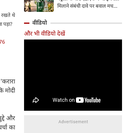
इसके अलावा Redmi Note 17 में
मिलाने संबंधी दावे पर बवाल मच
Corning Gorilla Glass 7i
गया। मोदी सरकार में मंत्री राम मोहन
ं रखते थे
प्रोटेक्शन, IP65 रेटिंग और मजबूत
नायडू किंजरापु ने इसका खंडन करते
वीडियो
ा पड़ा?
चेसिस जैसे फीचर्स मिलते हैं।
हुए कहा कि सरकार की एटीएफ में
और भी वीडियो देखें
इथेनॉल मिलाने की कोई योजना नहीं
है।
z76
 'करारा
कि मोदी
द्दे और
र्चा का