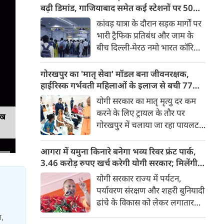
किया। रक्षा मंत्रालय के मुताबिक, यह
बढ़ी डिमांड, गाजियाबाद समेत कई स्टेशनों पर 50%
परीक्षण स्ट्रैटेजिक फोर्सेज कमांड
तक बढ़ी यात्रियों की संख्या
कांवड़ यात्रा के दौरान सड़क मार्गों पर
(SFC) और रक्षा अनुसंधान एवं
भारी ट्रैफिक प्रतिबंध और जाम के
विकास संगठन (DRDO) की ओर से
बीच दिल्ली-मेरठ नमो भारत कॉरिडोर
किया गया।
लाखों यात्रियों के लिए सबसे भरोसेमंद
परिवहन विकल्प बनकर उभरा है।
गोरखपुर का 'मातृ सेवा' मॉडल बना जीवनरक्षक,
तेज़, समयबद्ध और आरामदायक
हाईरिस्क गर्भवती महिलाओं के इलाज से बची 77
सफर के चलते कॉरिडोर के कई
जिंदगियां
योगी सरकार का मातृ मृत्यु दर कम
स्टेशनों पर यात्रियों की संख्या में 40
करने के लिए ट्रायल के तौर पर
ेख
से 50 प्रतिशत तक बढ़ गई है।
गोरखपुर में चलाया जा रहा पायलट
प्रोजेक्ट पूरे प्रदेश के लिए नजीर
बनकर उभरा है। मुख्यमंत्री योगी
आगरा में यमुना किनारे बनेगा भव्य रिवर फ्रंट पार्क,
आदित्यनाथ के निर्देश पर पायलट
3.46 करोड़ रुपए खर्च करेगी योगी सरकार; मिलेंगी ये
प्रोजेक्ट ‘मातृ सेवा’ का लक्ष्य हाई
खास सुविधाएं
योगी सरकार राज्य में पर्यटन,
रिस्क गर्भवती केसों को तुरंत बड़े
पर्यावरण संरक्षण और शहरी बुनियादी
अस्पतालों में रेफर कर बचाना है।
ढांचे के विकास को लेकर लगातार
ऐतिहासिक कदम उठा रही है। इसी
स,