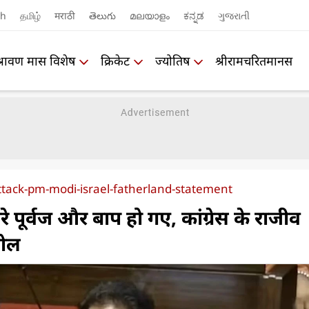
sh
தமிழ்
मराठी
తెలుగు
മലയാളം
ಕನ್ನಡ
ગુજરાતી
श्रावण मास विशेष
क्रिकेट
ज्योतिष
श्रीरामचरितमानस
ttack-pm-modi-israel-fatherland-statement
े पूर्वज और बाप हो गए, कांग्रेस के राजीव
बोल