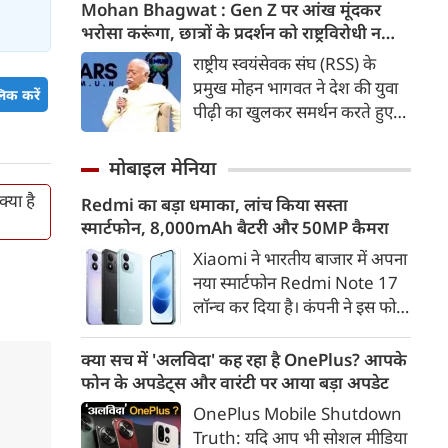
कड़ी में अब ताजनगरी में यमुना नदी
Mohan Bhagwat : Gen Z पर आंख मूंदकर
के किनारों को खूबसूरत, प्रदूषण मुक्त
भरोसा करूंगा, छात्रों के प्रदर्शन को राष्ट्रविरोधी न
और उपयोगी बनाने की बड़ी तैयारी
बताएं, RSS प्रमुख मोहन भागवत का बड़ा बयान, चीन
राष्ट्रीय स्वयंसेवक संघ (RSS) के
शुरू हो गई है। आगरा के झलकारी
और पाकिस्तान को लेकर क्या कहा
प्रमुख मोहन भागवत ने देश की युवा
िक करें
बाई चौराहे से लेकर वेदांत मंदिर के
पीढ़ी का खुलकर समर्थन करते हुए
पास यमुना किनारे (यमुना बैंक साइड)
कहा कि वह Gen Z पर आंख
एक नए और भव्य पार्क का विकास
मूंदकर भरोसा करेंगे। उन्होंने कहा कि
मोबाइल मेनिया
किया जा रहा है।
विरोध-प्रदर्शन में शामिल होने वाले
‍या है
Redmi का बड़ा धमाका, लांच किया सस्ता
छात्रों को राष्ट्रविरोधी नहीं कहा जाना
स्मार्टफोन, 8,000mAh बैटरी और 50MP कैमरा
चाहिए। युवाओं की बात को दबाने के
बजाय उनके साथ संवाद के जरिए
Xiaomi ने भारतीय बाजार में अपना
उनकी चिंताओं को समझने की
नया स्मार्टफोन Redmi Note 17
जरूरत है।
लॉन्च कर दिया है। कंपनी ने इस फोन
को TrueColour AMOLED
डिस्प्ले, 8,000mAh की बड़ी बैटरी
क्या सच में 'अलविदा' कह रहा है OnePlus? आपके
और Qualcomm Snapdragon
फोन के अपडेट्स और वारंटी पर आया बड़ा अपडेट
चिपसेट के साथ पेश किया है। फोन में
OnePlus Mobile Shutdown
50MP का मेन कैमरा दिया गया है।
Truth: यदि आप भी सोशल मीडिया