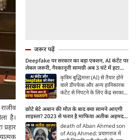
जरूर पढ़ें
Deepfake पर सरकार का बड़ा एक्शन, AI कंटेंट पर
लेबल जरूरी, गैरकानूनी सामग्री अब 3 घंटे में हटानी
होगी, नए नियम जान लें वरना पछताएंगे
कृत्रिम बुद्धिमत्ता (AI) से तैयार होने
वाले डीपफेक और अन्य हानिकारक
कंटेंट से निपटने के लिए केंद्र सरकार
ने नियामक व्यवस्था को और सख्त
 राजीव
किया है। सरकार ने AI से तैयार कंटेंट
छोटे बेटे अबान की मौत के बाद क्या सामने आएगी
पर स्पष्ट लेबल और पहचान योग्य
शाइस्ता? 2023 से फरार है माफिया अतीक अहमद
ोला है।
मेटाडेटा उपलब्ध कराना अनिवार्य
की पत्नी
death of Aban Ahmed son
 प्रहार
किया है। साथ ही, सरकारी या
of Atiq Ahmed: प्रयागराज में
्यात्मक
न्यायालय के आदेश के आधार पर