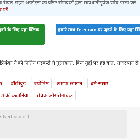
र तथा रीयल-टाइम अपडेट्स को वरिष्ठ संपादकों द्वारा सावधानीपूर्वक जांच-परख कर
पढ़ें
़ने के लिए यहां क्लिक
हमारे साथ Telegram पर जुड़ने के लिए यहां क्ल
रियंका ने की नितिन गडकरी से मुलाकात, किन मुद्दों पर हुई बात, राजस्‍थान से क्
ार
बॉलीवुड
ज्योतिष
लाइफ स्‍टाइल
धर्म-संसार
यण की कहानियां
रोचक और रोमांचक