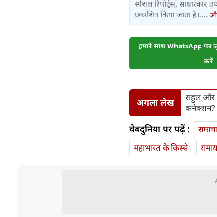
स्पेशल रिपोर्ट्स, साक्षात्का
प्रकाशित किया जाता है।....
और 
हमारे साथ WhatsApp पर जुड
करें
राहुल और प्
अगला लेख
कनेक्‍शन?
वेबदुनिया पर पढ़ें :
समाच
महाभारत के किस्से
रामा