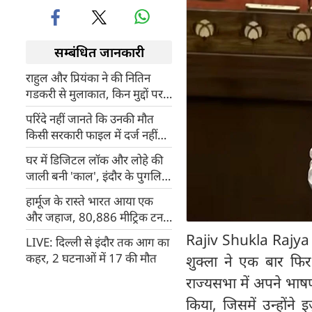
सम्बंधित जानकारी
राहुल और प्रियंका ने की नितिन
गडकरी से मुलाकात, किन मुद्दों पर
हुई बात, राजस्‍थान से क्‍या है
परिंदे नहीं जानते कि उनकी मौत
कनेक्‍शन?
किसी सरकारी फाइल में दर्ज नहीं
होगी
घर में डिजिटल लॉक और लोहे की
जाली बनी 'काल', इंदौर के पुगलिया
परिवार के 8 सदस्यों की जिंदा
हार्मूज के रास्ते भारत आया एक
जलकर मौत
और जहाज, 80,886 मीट्रिक टन
कच्चे तेल से मिलेगी राहत
Rajiv Shukla Rajya Sa
LIVE: दिल्ली से इंदौर तक आग का
कहर, 2 घटनाओं में 17 की मौत
शुक्ला ने एक बार फिर 
राज्यसभा में अपने भाषण 
किया, जिसमें उन्होंने इ