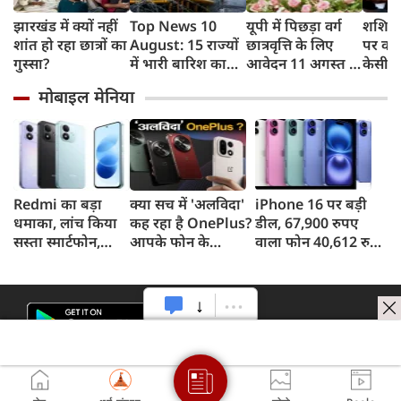
झारखंड में क्यों नहीं
Top News 10
यूपी में पिछड़ा वर्ग
शशि थ
शांत हो रहा छात्रों का
August: 15 राज्यों
छात्रवृत्ति के लिए
पर कांग
गुस्सा?
में भारी बारिश का
आवेदन 11 अगस्त से,
केसी व
अलर्ट, झारखंड में
21 सितंबर है अंतिम
नसीहत
मोबाइल मेनिया
आज छात्रों का
तिथि, योगी सरकार में
ने कसा
विधानसभा मार्च
छात्रों को मिला
मजबूत सहारा
Redmi का बड़ा
क्या सच में 'अलविदा'
iPhone 16 पर बड़ी
धमाका, लांच किया
कह रहा है OnePlus?
डील, 67,900 रुपए
सस्ता स्मार्टफोन,
आपके फोन के
वाला फोन 40,612 रुपए
8,000mAh बैटरी
अपडेट्स और वारंटी पर
में खरीदने का मौका, ऐसे
और 50MP कैमरा
आया बड़ा अपडेट
मिलेगा डिस्काउंट