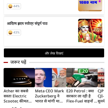
जरूर पढ़ें
Ather का सबसे
Meta CEO Mark
E20 Petrol : क्या
CJP प्र
सस्ता Electric
Zuckerberg ने
सरकार ला रही है
CJI- य
Scooter, कीमत
भारत से मांगी माफी,
Flex-Fuel वाहनों के
सुननी 
सुनकर रह जाएंगे
5-6 घंटे तक
लिए नई पॉलिसी?
का जवा