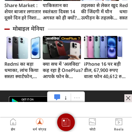
Share Market :
पाकिस्तान का
तहलका से लेकर खुद
Redmi
शेयर बाजार लगातार
स्वतंत्रता दिवस 14
की जिंदगी में यौन
धमाका
दूसरे दिन हरे निशान
अगस्त को ही क्यों?
उत्पीड़न के तहलके
सस्ता स
में बंद, सेंसेक्स 374
जानिए भारत में इस
तक, आखिर कौन हैं
8,000
मोबाइल मेनिया
अंक चढ़ा, निफ्टी
दिन कहां मनाया
तरुण तेजपाल?
और 50
24,600 के पार
जाता है खास समारोह
Redmi का बड़ा
क्या सच में 'अलविदा'
iPhone 16 पर बड़ी
धमाका, लांच किया
कह रहा है OnePlus?
डील, 67,900 रुपए
सस्ता स्मार्टफोन,
आपके फोन के
वाला फोन 40,612 रुपए
8,000mAh बैटरी
अपडेट्स और वारंटी पर
में खरीदने का मौका, ऐसे
और 50MP कैमरा
आया बड़ा अपडेट
मिलेगा डिस्काउंट
होम
धर्म संग्रह
फोटो
Reels