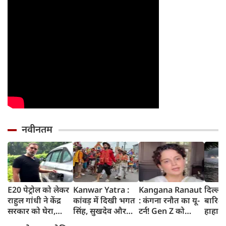
नवीनतम
E20 पेट्रोल को लेकर
Kanwar Yatra :
Kangana Ranaut
दिल्ली
राहुल गांधी ने केंद्र
कांवड़ में दिखी भगत
: कंगना रनौत का यू-
बारिश 
सरकार को घेरा,
सिंह, सुखदेव और
टर्न! Gen Z को
हाहाका
कहा- बहुत बड़ा मुद्दा,
राजगुरु की
बताया भारत की
में जलभ