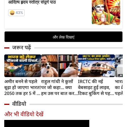
जरूर पढ़ें
अमीर बनने से पहले
राहुल गांधी ने कुत्तों
IRCTC की नई
भारत म
बूढ़ा हो जाएगा भारत!
पर जो कहा... क्या
वेबसाइट हुई लाइव,
का क्रे
2050 तक हर 5 में 1
हम उस पर बात कर
टिकट बुकिंग से पहले
पहले जा
भारतीय होगा 60
सकते हैं?
करना होगा ये जरूरी
वाहनों 
वीडियो
साल से ज्यादा उम्र का
काम, जानें पूरा
और इन
तरीका
और भी वीडियो देखें