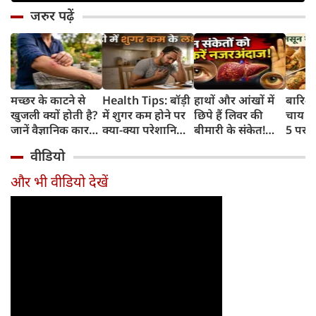
जरुर पढ़ें
मच्छर के काटने से
Health Tips: बॉड़ी
हाथों और आंखों में
बारिश 
खुजली क्यों होती है?
में शुगर कम होने पर
छिपे हैं लिवर की
चाय के
जानें वैज्ञानिक कारण
क्या-क्या परेशानियां
बीमारी के संकेत!
5 परफे
और उपचार
होती हैं, जानें काम की
भूलकर भी न करें इन्हें
कॉम्बि
वीडियो
बातें
नजरअंदाज
क्रिस्पी
कोई क
और भी वीडियो देखें