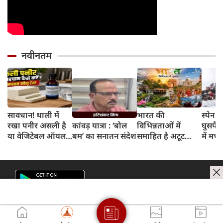
नवीनतम
सावधान! थाली में
भारत की
स्पेन म
रखा पनीर असली है
कांवड़ यात्रा : ‘बोल
विभिन्नताओं में
घुसपैठ
या वेजिटेबल ऑयल
बम’ का सनातन संदेश
समाहित है अटूट
में मचा
से बना नकली? 2
अभिन्नता!
मिनट के इस टेस्ट से
जानें सच्चाई