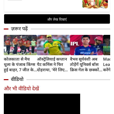
ज़रूर पढ़ें
कोलकाता से मैच
ऑस्ट्रेलियाई कप्तान
वैभव सूर्यवंशी अब
Madh
धुला के पंजाब किंग्स
पैट कमिंस ने फिर
तोड़ेंगें यूनिवर्स बॉस
Leagu
हुई बाहर, 7 जीत के
दोहराया, 'मेरे लिए
क्रिस गेल के छक्कों
करेंगे
बाद 6 हार
देश पहले IPL बाद में'
का रिकॉर्ड
शामिल 
वीडियो
टीम में
और भी वीडियो देखें