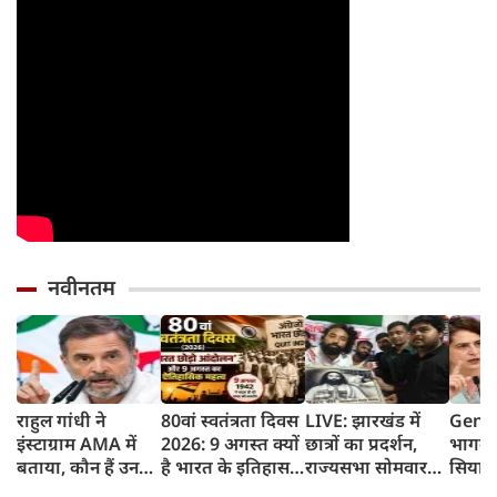
नवीनतम
राहुल गांधी ने
80वां स्वतंत्रता दिवस
LIVE: झारखंड में
Gen Z
इंस्टाग्राम AMA में
2026: 9 अगस्त क्यों
छात्रों का प्रदर्शन,
भागवत
बताया, कौन हैं उनका
है भारत के इतिहास
राज्यसभा सोमवार
सियास
पसंदीदा नेता?
का सबसे अहम दिन?
तक स्थगित
प्रियंक