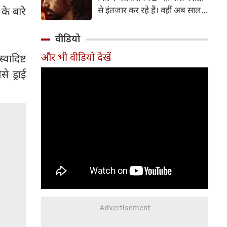
पत्नी व एक्ट्रेस आकांक्षा चमोला इन
से इंतजार कर रहे हैं। वहीं अब साल
े बारे
दिनों अपने रिश्ते को लेकर जबरदस्त
2007 में आई कल्ट-क्लासिक थ्रिलर
चर्चा में हैं।
'आवारापन' के बहुप्रतीक्षित सीक्वल
वीडियो
'आवारापन 2' को सेंट्रल बोर्ड ऑफ
और भी वीडियो देखें
्वादिष्ट
फिल्म सर्टिफिकेशन (CBFC) से हरी
झंडी मिल गई है।
े ड्राई