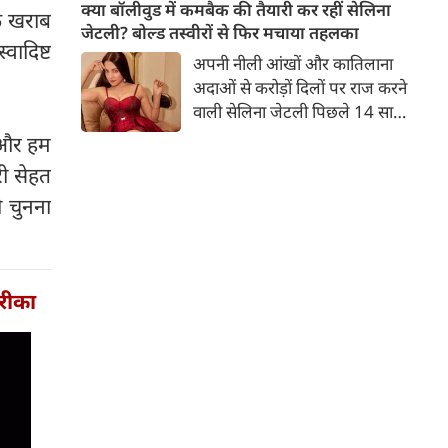
बच्चों की मां हैं। 45 साल की श्वेता
क्या बॉलीवुड में कमबैक की तैयारी कर रहीं सेलिना
क खराब
तिवारी की तस्वीरों पर फैंस जमकर
जेटली? बोल्ड तस्वीरों से फिर मचाया तहलका
वादिष्ट
प्यार लुटाते हैं। इस बार श्वेता तिवारी
अपनी नीली आंखों और कातिलाना
ने वेकेशन से अपनी कुछ तस्वीरें शेयर
अदाओं से करोड़ों दिलों पर राज करने
की है।
वाली सेलिना जेटली पिछले 14 साल
से अभिनय की दुनिया से दूर हैं। उन्हें
ा और हम
आखिरी बार साल 2011 में आई
री सेहत
फिल्म 'थैंक यू' में देखा गया था।
ी चुनना
इसके बाद वह 2012 में 'विल यू मैरी'
में कैमियो रोल में नजर आई थीं।
तरीका