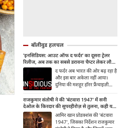
बॉलीवुड हलचल
'इनसिडियस: आउट ऑफ द फर्दर' का दूसरा ट्रेलर
रिलीज, अब तक का सबसे डरावना चैप्टर लेकर लौट
रही हॉरर फ्रैंचाइजी
द फर्दर अब भारत की ओर बढ़ रहा है
और इस बार अकेला नहीं आया।
दुनिया की मशहूर हॉरर फ्रैंचाइज़ी
इनसिडियस का दूसरा ट्रेलर रिलीज़ हो
चुका है, जो दर्शकों को इस डरावनी
राजकुमार संतोषी ने की 'बंटवारा 1947' में सनी
दुनिया में और गहराई तक ले जाता है।
देओल के किरदार की सुपरहीरोज़ से तुलना, कही यह
रोंगटे खड़े कर देने वाले नए दृश्यों से
बात
आमिर खान प्रोडक्शंस की 'बंटवारा
भरपूर यह ट्रेलर इनसिडियस सीरीज़
1947', जिसका निर्देशन राजकुमार
के अब तक के सबसे डरावने और