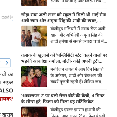
संतोषी ने किया है और जिसमें शबाना
सबसे अंधेरे अध्याय की झलक देता
आज़मी, सनी देओल और प्रीति जी
है।
जिंटा मुख्य भूमिकाओं में हैं, 14
सोहा-सबा अली खान को स्कूल में मिली थी भाई सैफ
अगस्त 2026 को दुनियाभर के
अली खान और अमृता सिंह की शादी की खबर,
सिनेमाघरों में रिलीज़ होगी। हाल ही में
बताया चौंकाने वाला किस्सा
बॉलीवुड गलियारे में नवाब सैफ अली
रिलीज हुए फिल्म के ट्रेलर ने भारत के
खान और अभिनेत्री अमृता सिंह की
बंटवारे के दर्दनाक इतिहास की दमदार
शादी हमेशा से सबसे ज्यादा चर्चा में
झलक दिखाकर दर्शकों के बीच
रहने वाले विषयों में से एक रही है।
फिल्म को लेकर उत्साह और भी बढ़ा
साल 1991 में हुई इस शादी को
तलाक के खुलासे को 'पब्लिसिटी स्टंट' कहने वालों पर
दिया है।
लेकर आज भी कई ऐसे राज़ हैं,
भड़कीं आकांक्षा चमोला, बोलीं- कोई अपनी टूटी
जिनसे पर्दा उठना बाकी है। हाल ही में
शादी का तमाशा नहीं बनाता
मनोरंजन जगत में आए दिन सितारों
सैफ अली खान की बहनों—अभिनेत्री
वों का
के अफेयर, शादी और ब्रेकअप की
सोहा अली खान और सबा अली खान
खबरें गूंजती रहती हैं। लेकिन जब
ै। सफ़र
ने इस शादी से जुड़ा एक बेहद
छोटे पर्दे के किसी बेहद पसंदीदा और
ALSO
दिलचस्प और चौंकाने वाला किस्सा
पॉपुलर कपल्स के अलग होने की
'आवारापन 2' पर चली सेंसर बोर्ड की कैंची, 4 मिनट
साझा किया है।
नदायक?
खबर आती है, तो फैंस का दिल टूट
के सीन्स हटे, फिल्म को मिला यह सर्टिफिकेट
जाता है। टीवी इंडस्ट्री के मशहूर और
बॉलीवुड एक्टर इमरान हाशमी की
टैलेंटेड एक्टर गौरव खन्ना और उनकी
क खराब
फिल्म 'आवारापन 2' का फैंस बेसब्री