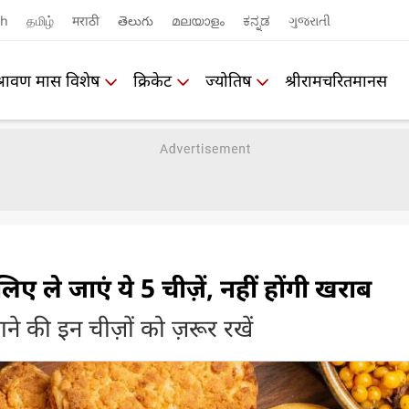
sh
தமிழ்
मराठी
తెలుగు
മലയാളം
ಕನ್ನಡ
ગુજરાતી
श्रावण मास विशेष
क्रिकेट
ज्योतिष
श्रीरामचरितमानस
िए ले जाएं ये 5 चीज़ें, नहीं होंगी खराब
ाने की इन चीज़ों को ज़रूर रखें