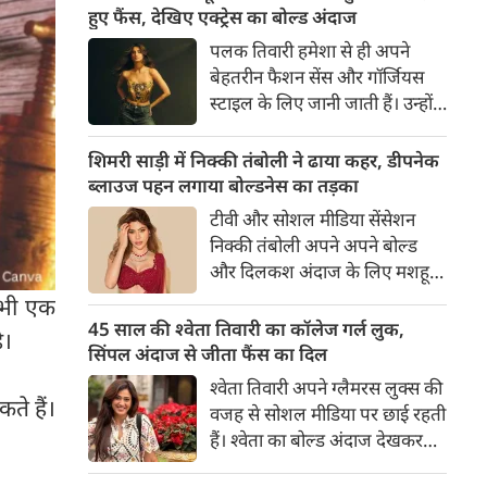
का बेसब्री से इंतजार करते हैं। इस बार
हुए फैंस, देखिए एक्ट्रेस का बोल्ड अंदाज
सनी लियोनी ने मालदीव वेकेशन से
पलक तिवारी हमेशा से ही अपने
अपनी कुछ बोल्ड तस्वीरें शेयर की है।
बेहतरीन फैशन सेंस और गॉर्जियस
स्टाइल के लिए जानी जाती हैं। उन्होंने
अपनी दिलकश अदाओं से एक बार
फिर फैंस का दिल जीत लिया है।
शिमरी साड़ी में निक्की तंबोली ने ढाया कहर, डीपनेक
पलक ने एक बेहद यूनीक और
ब्लाउज पहन लगाया बोल्डनेस का तड़का
स्टाइलिश गोल्डन कॉर्सेट टॉप में
टीवी और सोशल मीडिया सेंसेशन
अपनी कुछ तस्वीरें शेयर की है।
निक्की तंबोली अपने अपने बोल्ड
और दिलकश अंदाज के लिए मशहूर
हैं। वह अपनी सिजलिंग अदाओं से
 भी एक
इंटरनेट पर तहलका मचाती रहती हैं।
45 साल की श्वेता तिवारी का कॉलेज गर्ल लुक,
ै।
इस बार निक्की ने मरून कलर की
सिंपल अंदाज से जीता फैंस का दिल
साड़ी में अपनी कुछ सुपर सिजलिंग
श्वेता तिवारी अपने ग्लैमरस लुक्स की
तस्वीरें शेयर की है। खूबसूरत शिमरी
ते हैं।
वजह से सोशल मीडिया पर छाई रहती
साड़ी में निक्की की अदाएं देखने
हैं। श्वेता का बोल्ड अंदाज देखकर
लायक है।
अंदाजा लगाना मुश्किल है कि वह दो