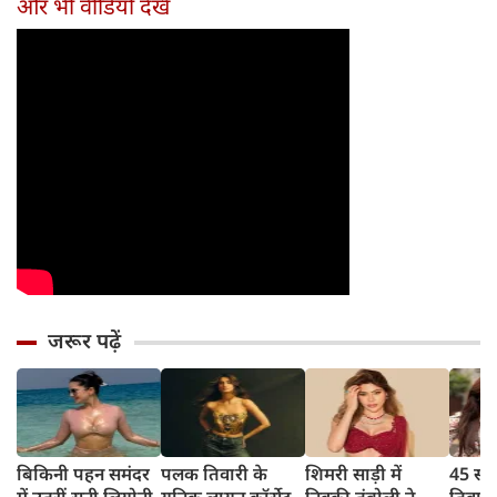
और भी वीडियो देखें
किया मजेदार खुलासा
जरूर पढ़ें
बिकिनी पहन समंदर
पलक तिवारी के
शिमरी साड़ी में
45 साल
में उतरीं सनी लियोनी,
यूनिक लायन कॉर्सेट
निक्की तंबोली ने
तिवार