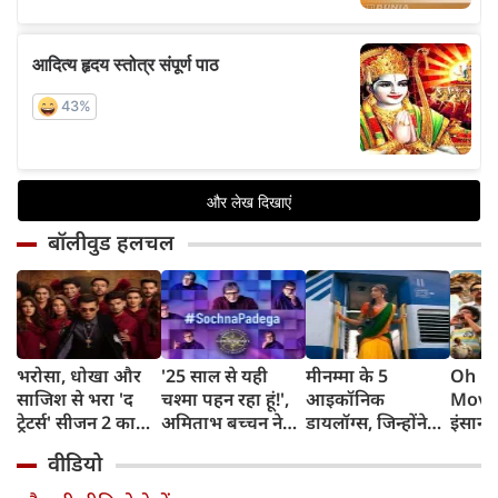
बॉलीवुड हलचल
भरोसा, धोखा और
'25 साल से यही
मीनम्मा के 5
Oh M
साजिश से भरा 'द
चश्मा पहन रहा हूं!',
आइकॉनिक
Movie
ट्रेटर्स' सीजन 2 का
अमिताभ बच्चन ने
डायलॉग्स, जिन्होंने
इंसान औ
ट्रेलर हुआ आउट,
नए KBC की शूटिंग
दीपिका पादुकोण को
अनोखे 
वीडियो
करण जौहर लगाएंगे
की शुरुआत में मांगी
बनाया 'चेन्नई
कहानी
गेम में तड़का
माफी, चश्मे को लेकर
एक्सप्रेस' की जान
मोमो 