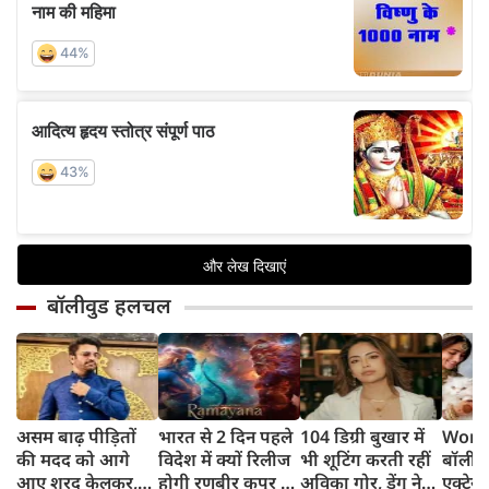
बॉलीवुड हलचल
असम बाढ़ पीड़ितों
भारत से 2 दिन पहले
104 डिग्री बुखार में
World
की मदद को आगे
विदेश में क्यों रिलीज
भी शूटिंग करती रहीं
बॉलीवु
आए शरद केलकर,
होगी रणबीर कपूर की
अविका गोर, डेंगू ने
एक्ट्रेस