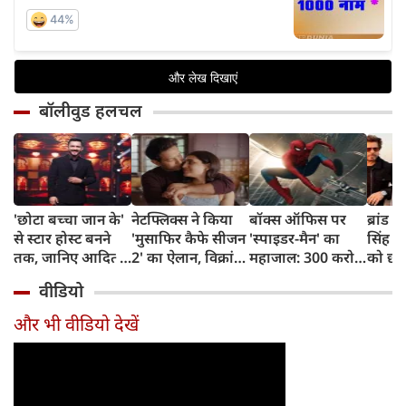
बॉलीवुड हलचल
'छोटा बच्चा जान के'
नेटफ्लिक्स ने किया
बॉक्स ऑफिस पर
ब्रांड व
से स्टार होस्ट बनने
'मुसाफिर कैफे सीजन
'स्पाइडर-मैन' का
सिंह न
तक, जानिए आदित्य
2' का ऐलान, विक्रांत
महाजाल: 300 करोड़
को छोड
नारायण का दिलचस्प
मैसी फिर लौटेंगे
पार, अब 400 करोड़
शाहरु
वीडियो
सफर
अधूरी मोहब्बत की
पर नजर
नंबर-1
कहानी पूरी करने
और भी वीडियो देखें