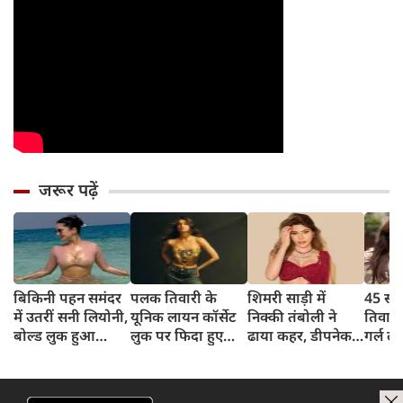
जरूर पढ़ें
बिकिनी पहन समंदर
पलक तिवारी के
शिमरी साड़ी में
45 साल
में उतरीं सनी लियोनी,
यूनिक लायन कॉर्सेट
निक्की तंबोली ने
तिवार
बोल्ड लुक हुआ
लुक पर फिदा हुए
ढाया कहर, डीपनेक
गर्ल ल
वायरल
फैंस, देखिए एक्ट्रेस
ब्लाउज पहन लगाया
अंदाज 
का बोल्ड अंदाज
बोल्डनेस का तड़का
का दि