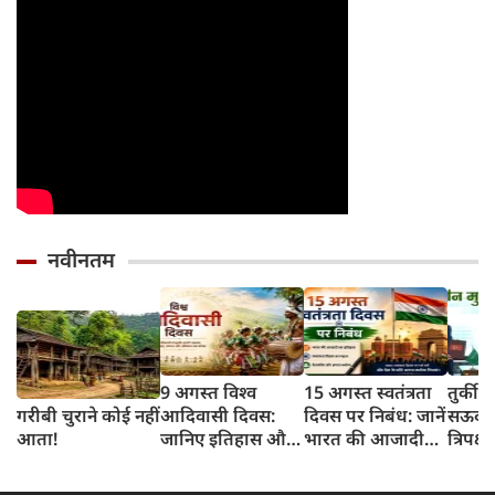
नवीनतम
9 अगस्त विश्व
15 अगस्त स्वतंत्रता
तुर्की
गरीबी चुराने कोई नहीं
आदिवासी दिवस:
दिवस पर निबंध: जानें
सऊदी 
आता!
जानिए इतिहास और
भारत की आजादी
त्रिपक्ष
इसका महत्व
का इतिहास और
समझौ
महत्व