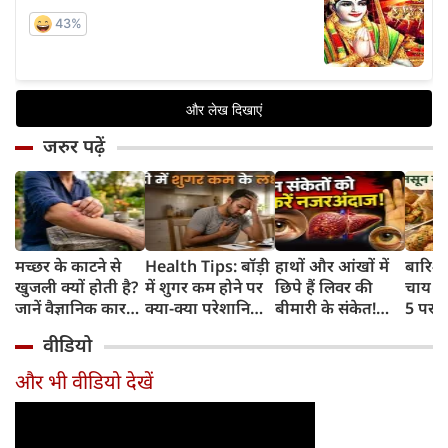
जरुर पढ़ें
मच्छर के काटने से
Health Tips: बॉड़ी
हाथों और आंखों में
बारिश 
खुजली क्यों होती है?
में शुगर कम होने पर
छिपे हैं लिवर की
चाय के
जानें वैज्ञानिक कारण
क्या-क्या परेशानियां
बीमारी के संकेत!
5 परफे
और उपचार
होती हैं, जानें काम की
भूलकर भी न करें इन्हें
कॉम्बि
वीडियो
बातें
नजरअंदाज
क्रिस्पी
कोई क
और भी वीडियो देखें