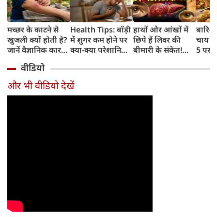
मच्छर के काटने से
Health Tips: बॉड़ी
हाथों और आंखों में
बारिश 
खुजली क्यों होती है?
में शुगर कम होने पर
छिपे हैं लिवर की
चाय के
जानें वैज्ञानिक कारण
क्या-क्या परेशानियां
बीमारी के संकेत!
5 परफे
और उपचार
होती हैं, जानें काम की
भूलकर भी न करें इन्हें
कॉम्बि
वीडियो
बातें
नजरअंदाज
क्रिस्पी
कोई क
और भी वीडियो देखें