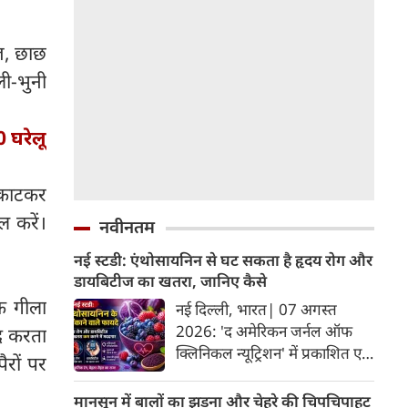
ाज, छाछ
ली-भुनी
 घरेलू
ो काटकर
ल करें।
नवीनतम
नई स्टडी: एंथोसायनिन से घट सकता है हृदय रोग और
डायबिटीज का खतरा, जानिए कैसे
क गीला
नई दिल्ली, भारत| 07 अगस्त
2026: 'द अमेरिकन जर्नल ऑफ
दद करता
क्लिनिकल न्यूट्रिशन' में प्रकाशित एक
ैरों पर
नए अध्ययन और मेटा-एनालिसिस के
अनुसार, लाल, नीले और बैंगनी रंग के
मानसून में बालों का झड़ना और चेहरे की चिपचिपाहट