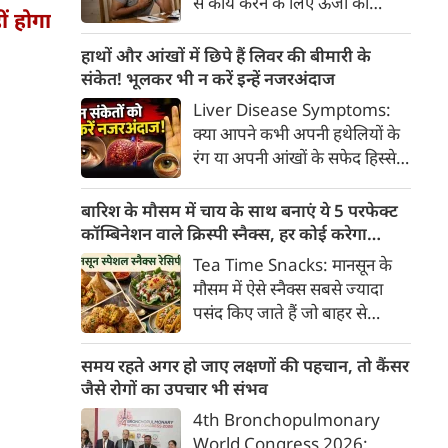
से कार्य करने के लिए ऊर्जा की
क्या है, हिस्टामिन की क्या भूमिका
ं होगा
आवश्यकता होती है और इस ऊर्जा
होती है और खुजली से राहत पाने के
का प्रमुख स्रोत ग्लूकोज यानी ब्लड
हाथों और आंखों में छिपे हैं लिवर की बीमारी के
प्रभावी घरेलू व चिकित्सीय उपाय।
शुगर है। जब शरीर में ब्लड शुगर का
संकेत! भूलकर भी न करें इन्हें नजरअंदाज
स्तर सामान्य से कम हो जाता है, तो
Liver Disease Symptoms:
इस स्थिति को हाइपोग्लाइसीमिया
क्या आपने कभी अपनी हथेलियों के
(Hypoglycemia) कहा जाता है।
रंग या अपनी आंखों के सफेद हिस्से
ब्लड शुगर कम होने पर शरीर तुरंत
(स्केलेरा) पर बारीकी से गौर किया है?
संकेत देना शुरू कर देता है।
अक्सर हम हलकी लालिमा या आंखों
बारिश के मौसम में चाय के साथ बनाएं ये 5 परफेक्ट
के पीलेपन को थकान समझकर टाल
कॉम्बिनेशन वाले क्रिस्पी स्नैक्स, हर कोई करेगा
देते हैं। लेकिन शरीर के ये छोटे-छोटे
तारीफ
Tea Time Snacks: मानसून के
बदलाव असल में एक बहुत बड़ी
मौसम में ऐसे स्नैक्स सबसे ज्यादा
चेतावनी हो सकते हैं।
पसंद किए जाते हैं जो बाहर से
कुरकुरे, अंदर से नरम और स्वाद में
लाजवाब हों। यहां आपके लिये प्रस्तुत
समय रहते अगर हो जाए लक्षणों की पहचान, तो कैंसर
हैं पकौड़ों से लेकर कॉर्न फ्रिटर्स तक
जैसे रोगों का उपचार भी संभव
के कई मसालेदार स्नैक्स की ऐसी
4th Bronchopulmonary
रेसिपीज, जिन्हें आप घर पर कम
World Congress 2026: