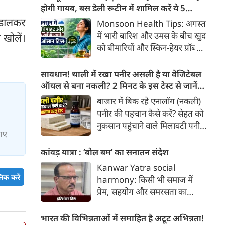
खाद्य पदार्थों में पाए जाने वाले
होगी गायब, बस डेली रूटीन में शामिल करें ये 5
प्राकृतिक बायोएक्टिव तत्व
लाइफस्टाइल टिप्स
े डालकर
Monsoon Health Tips: अगस्त
'एंथोसायनिन' का अधिक सेवन स्वस्थ
में भारी बारिश और उमस के बीच खुद
खोलें।
व्यक्तियों में हृदय और मेटाबॉलिक
को बीमारियों और स्किन-हेयर प्रॉब्लम
स्वास्थ्य को बेहतर बनाने में मददगार
से कैसे बचाएं? जानिए एक्सपर्ट्स के
साबित हो सकता है।
बताएं 5 बेस्ट मानसून लाइफस्टाइल
सावधान! थाली में रखा पनीर असली है या वेजिटेबल
हैक्स।
ऑयल से बना नकली? 2 मिनट के इस टेस्ट से जानें
सच्चाई
बाजार में बिक रहे एनालॉग (नकली)
पनीर की पहचान कैसे करें? सेहत को
नुकसान पहुंचाने वाले मिलावटी पनीर
 गए
को परखने के 5 आसान घरेलू तरीके
यहां जानें।
कांवड़ यात्रा : ‘बोल बम’ का सनातन संदेश
Kanwar Yatra social
िक करें
harmony: किसी भी समाज में
प्रेम, सहयोग और समरसता का
वातावरण तब स्वतः निर्मित होता है,
जब व्यक्ति अपने अहंकार का त्याग
भारत की विभिन्नताओं में समाहित है अटूट अभिन्नता!