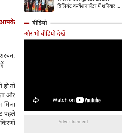
समय में आसानी से तैयार कर सकते
ब्रिलियंट कन्वेंशन सेंटर में शनिवार से
हैं।
चौथी ब्रोंकोपल्मोनरी वर्ल्ड कांग्रेस
2026 की मुख्य कॉन्फ्रेंस की
ं आपके
वीडियो
शुरुआत हुई। इस कॉन्फ्रेंस में देश-
और भी वीडियो देखें
विदेश से आए पल्मोनोलॉजिस्ट,
क्रिटिकल केयर विशेषज्ञ, थोरासिक
सर्जन, मेडिकल रिसर्चर और युवा
 शरबत,
चिकित्सक शामिल हुए। पहले दिन
विशेषज्ञों ने फेफड़ों की बीमारियों के
हें।
आधुनिक उपचार, नई रिसर्च और
उन्नत तकनीकों पर अपने अनुभव
साझा किए। इस कॉन्फ्रेंस में 700 से
ी हो तो
अधिक प्रतिभागियों ने पंजीकरण
छाता और
(रजिस्ट्रेशन) कराया है।
ोज मिला
नट पहले
किरणों