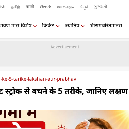
ish
தமிழ்
मराठी
తెలుగు
മലയാളം
ಕನ್ನಡ
ગુજરાતી
श्रावण मास विशेष
क्रिकेट
ज्योतिष
श्रीरामचरितमानस
-ke-5-tarike-lakshan-aur-prabhav
ीट स्ट्रोक से बचने के 5 तरीके, जानिए लक्