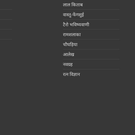
लाल किताब
वास्तु-फेंगशुई
टैरो भविष्यवाणी
रामशलाका
चौघड़िया
आलेख
नवग्रह
रत्न विज्ञान