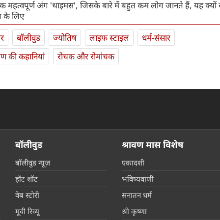
 महत्वपूर्ण अंग 'थाइमस', जिसके बारे में बहुत कम लोग जानते हैं, यह क्यों
त के लिए
ार
बॉलीवुड
ज्योतिष
लाइफ स्‍टाइल
धर्म-संसार
यण की कहानियां
रोचक और रोमांचक
बॉलीवुड
श्रावण मास विशेष
बॉलीवुड न्यूज़
एकादशी
हॉट शॉट
भविष्यवाणी
वेब स्टोरी
सनातन धर्म
मूवी रिव्यू
श्री कृष्णा