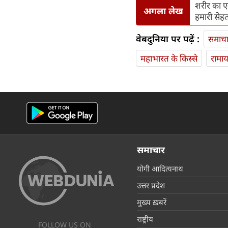
शरीर का एक
अगला लेख
हमारी सेह
वेबदुनिया पर पढ़ें :
समाच
महाभारत के किस्से
रामा
समाचार
योगी आदित्यनाथ
उत्तर प्रदेश
मुख्य ख़बरें
राष्ट्रीय
FOLLOW US ON