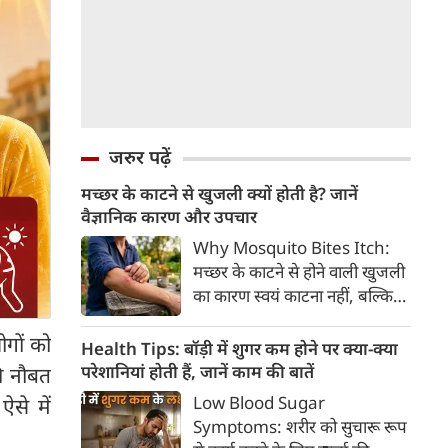
जरुर पढ़ें
मच्छर के काटने से खुजली क्यों होती है? जानें
वैज्ञानिक कारण और उपचार
Why Mosquito Bites Itch:
मच्छर के काटने से होने वाली खुजली
का कारण स्वयं काटना नहीं, बल्कि
मच्छर की लार के प्रति शरीर की
ोगों को
प्रतिरक्षा प्रतिक्रिया है। हिस्टामिन के
Health Tips: बॉड़ी में शुगर कम होने पर क्या-क्या
निकलने से त्वचा पर लालिमा, सूजन
परेशानियां होती हैं, जानें काम की बातें
की नौबत
और खुजली होती है। यहां जानिए
Low Blood Sugar
ऐसे में
मच्छर के काटने से खुजली क्यों होती
Symptoms: शरीर को सुचारू रूप
है, इसके पीछे का वैज्ञानिक कारण