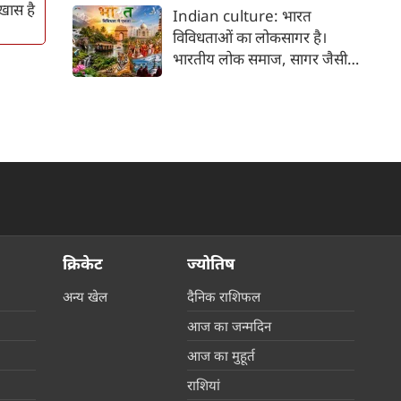
कर भक्ति का पथ अपनाता है। कांवड़
 खास है
Indian culture: भारत
यात्रा इसी सत्य का सजीव प्रतीक है।
विविधताओं का लोकसागर है।
मनुष्य को मनुष्य से जोड़ने वाली
भारतीय लोक समाज, सागर जैसी
सांस्कृतिक चेतना की यह एक विराट
विशालता के साथ ही साथ लोकजीवन
यात्रा है जिसमें जाति, वर्ग, भाषा,
में समायी अंतहीन विविधताओं का
क्षेत्र, आर्थिक स्थिति और सामाजिक
जीता-जागता संग्रहालय हैं। हमारा
भेदभाव गौण हो जाते हैं।
देश भारत, लोकजीवन की अंतहीन
विविधताओं का गहरा जमावड़ा है।
क्रिकेट
ज्योतिष
अन्य खेल
दैनिक राशिफल
आज का जन्मदिन
आज का मुहूर्त
राशियां