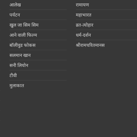
आलेख
रामायण
पर्यटन
महाभारत
खुल जा सिम सिम
व्रत-त्योहार
आने वाली फिल्म
धर्म-दर्शन
बॉलीवुड फोकस
श्रीरामचरितमानस
सलमान खान
सनी लियोन
टीवी
मुलाकात