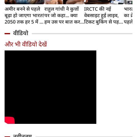
अमीर बनने से पहले
राहुल गांधी ने कुत्तों
IRCTC की नई
भारत म
बूढ़ा हो जाएगा भारत!
पर जो कहा... क्या
वेबसाइट हुई लाइव,
का क्रे
2050 तक हर 5 में 1
हम उस पर बात कर
टिकट बुकिंग से पहले
पहले जा
भारतीय होगा 60
सकते हैं?
करना होगा ये जरूरी
वाहनों 
वीडियो
साल से ज्यादा उम्र का
काम, जानें पूरा
और इन
तरीका
और भी वीडियो देखें
नवीनतम