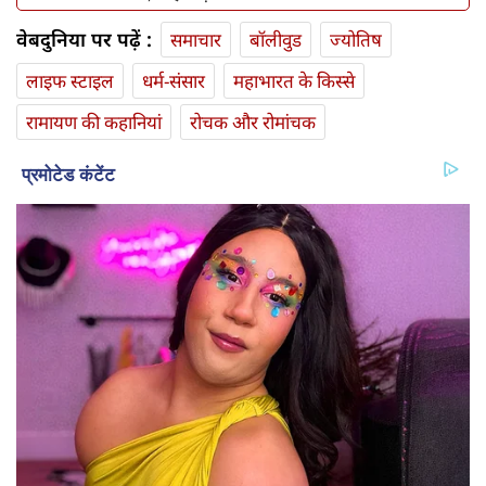
वेबदुनिया पर पढ़ें :
समाचार
बॉलीवुड
ज्योतिष
लाइफ स्‍टाइल
धर्म-संसार
महाभारत के किस्से
रामायण की कहानियां
रोचक और रोमांचक