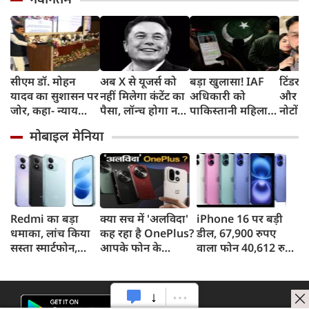
सीएम डॉ. मोहन
अब X से यूजर्स को
बड़ा खुलासा! IAF
टिंडर प
यादव का सुशासन पर
नहीं मिलेगा कंटेंट का
अधिकारी को
और फिर
जोर, कहा- न्याय
पैसा, लॉन्‍च होगा नया
पाकिस्तानी महिला
नोटों क
सुनिश्चित करने के
प्रोग्राम और ये है नई
एजेंट ने बनाया
सोकर 
मोबाइल मेनिया
लिए प्रतिबद्ध है
शर्त
हनीट्रैफ का शिकार,
का सपन
सरकार
गिरफ्तार
करोड़ 
Redmi का बड़ा
क्या सच में 'अलविदा'
iPhone 16 पर बड़ी
धमाका, लांच किया
कह रहा है OnePlus?
डील, 67,900 रुपए
सस्ता स्मार्टफोन,
आपके फोन के
वाला फोन 40,612 रुपए
8,000mAh बैटरी
अपडेट्स और वारंटी पर
में खरीदने का मौका, ऐसे
और 50MP कैमरा
आया बड़ा अपडेट
मिलेगा डिस्काउंट