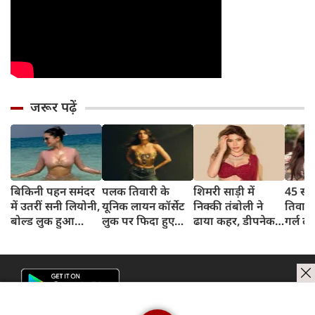
जरूर पढ़ें
बिकिनी पहन समंदर
पलक तिवारी के
शिमरी साड़ी में
45 साल
में उतरीं सनी लियोनी,
यूनिक लायन कॉर्सेट
निक्की तंबोली ने
तिवार
बोल्ड लुक हुआ
लुक पर फिदा हुए
ढाया कहर, डीपनेक
गर्ल ल
वायरल
फैंस, देखिए एक्ट्रेस
ब्लाउज पहन लगाया
अंदाज 
का बोल्ड अंदाज
बोल्डनेस का तड़का
का दि