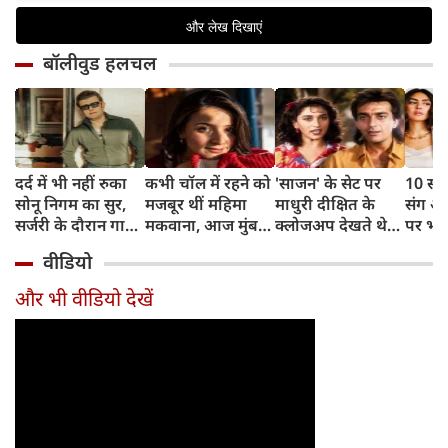
बॉलीवुड हलचल
दर्द में भी नहीं रुका
कभी चॉल में रहने को
'साजन' के सेट पर
10 साल
सोनू निगम का सुर,
मजबूर थीं महिमा
माधुरी दीक्षित के
संग अ
सर्जरी के दौरान गाया
मकवाना, आज मुंबई
क्लोजअप देखते थे
पर भड़
मोहम्मद रफी का
में हैं 2 आलीशान घर
संजय दत्त, डायरेक्टर
ठाकुर,
वीडियो
क्लासिक गाना
और करोड़ों की दौलत
ने सुनाया किस्सा
थोड़ा र
और भी वीडियो देखें