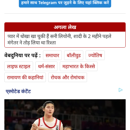
हमारे साथ Telegram पर जुड़ने के लिए यहां क्लिक करें
अगला लेख
प्यार में धोखा खा चुकी हैं सनी लियोनी, शादी के 2 महीने पहले
मंगेतर ने तोड़ लिया था रिश्ता
वेबदुनिया पर पढ़ें :
समाचार
बॉलीवुड
ज्योतिष
लाइफ स्‍टाइल
धर्म-संसार
महाभारत के किस्से
रामायण की कहानियां
रोचक और रोमांचक