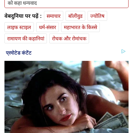
को कहा धन्यवाद
वेबदुनिया पर पढ़ें :
समाचार
बॉलीवुड
ज्योतिष
लाइफ स्‍टाइल
धर्म-संसार
महाभारत के किस्से
रामायण की कहानियां
रोचक और रोमांचक