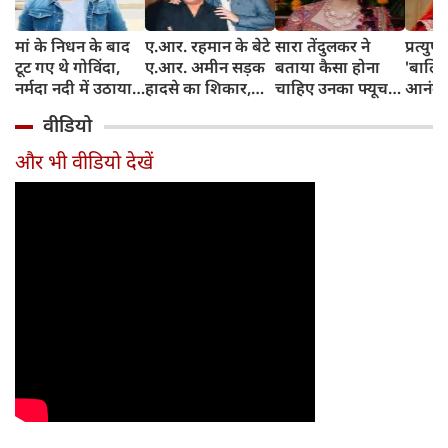
मां के निधन के बाद
ए.आर. रहमान के बेटे
सारा तेंदुलकर ने
प्रत्युष
टूट गए थे गोविंदा,
ए.आर. अमीन सड़क
बताया कैसा होना
'बालिक
नर्मदा नदी में उठाया
हादसे का शिकार,
चाहिए उनका फ्यूचर
आनंदी 
था खौफनाक कदम
कार की कैब से हुई
पार्टनर, सचिन-अंजलि
शोहरत,
वीडियो
जोरदार टक्कर
की जोड़ी से ली प्रेरणा
ने सब
दिया
और भी वीडियो देखें