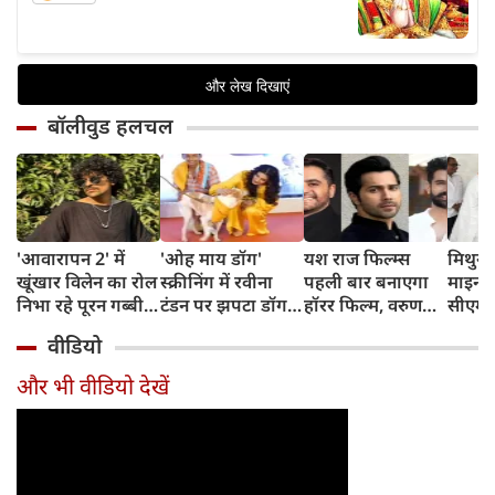
बॉलीवुड हलचल
'आवारापन 2' में
'ओह माय डॉग'
यश राज फिल्म्स
मिथुन च
खूंखार विलेन का रोल
स्क्रीनिंग में रवीना
पहली बार बनाएगा
माइनर 
निभा रहे पूरन गब्बी
टंडन पर झपटा डॉग,
हॉरर फिल्म, वरुण
सीएम शु
का इस फेमस एक्ट्रेस
डरने के बजाय एक्ट्रेस
धवन निभाएंगे लीड
अधिका
वीडियो
संग है खास रिश्ता
ने ऐसे दिखाई
रोल
पहुंचे
दरियादिली
और भी वीडियो देखें