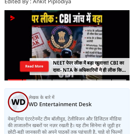
Edited By : Ankit Piplodiya
NEET पेपर लीक में बड़ा खुलासा! CBI का
Read More
दावा- NTA के अधिकारियों ने ही लीक किए
थे प्रश्नपत्र
लेखक के बारे में
WD Entertainment Desk
वेबदुनिया एंटरटेनमेंट टीम बॉलीवुड, टेलीविजन और डिजिटल मीडिया
की ताजातरीन खबरों पर नज़र रखती है। यह टीम सिनेमा से जुड़ी हर
छोटी-बड़ी जानकारी को अपने पाठकों तक पहुंचाती है, चाहे वो फिल्मों