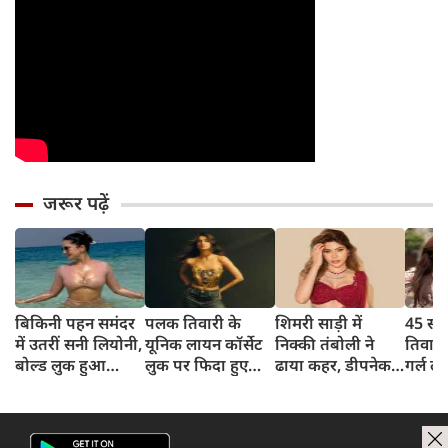
जरूर पढ़ें
बिकिनी पहन समंदर
पलक तिवारी के
शिमरी साड़ी में
45 साल
में उतरीं सनी लियोनी,
यूनिक लायन कॉर्सेट
निक्की तंबोली ने
तिवार
बोल्ड लुक हुआ
लुक पर फिदा हुए
ढाया कहर, डीपनेक
गर्ल ल
वायरल
फैंस, देखिए एक्ट्रेस
ब्लाउज पहन लगाया
अंदाज 
का बोल्ड अंदाज
बोल्डनेस का तड़का
का दि