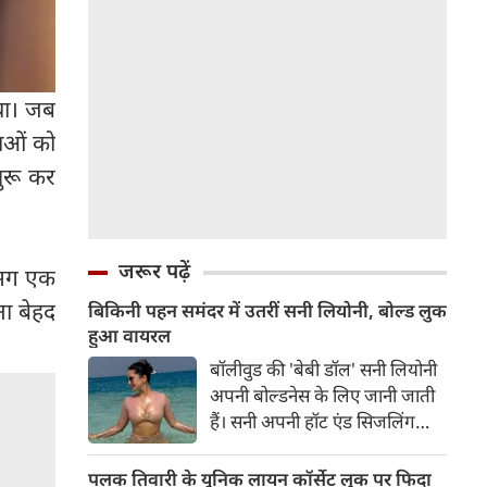
था। जब
नाओं को
शुरू कर
जरूर पढ़ें
लगभग एक
ा बेहद
बिकिनी पहन समंदर में उतरीं सनी लियोनी, बोल्ड लुक
हुआ वायरल
बॉलीवुड की 'बेबी डॉल' सनी लियोनी
अपनी बोल्डनेस के लिए जानी जाती
हैं। सनी अपनी हॉट एंड सिजलिंग
तस्वीरों से इंरनेट पर तहलका मचाती
रहती हैं। फैंस सनी लियोनी की तस्वीरों
पलक तिवारी के यूनिक लायन कॉर्सेट लुक पर फिदा