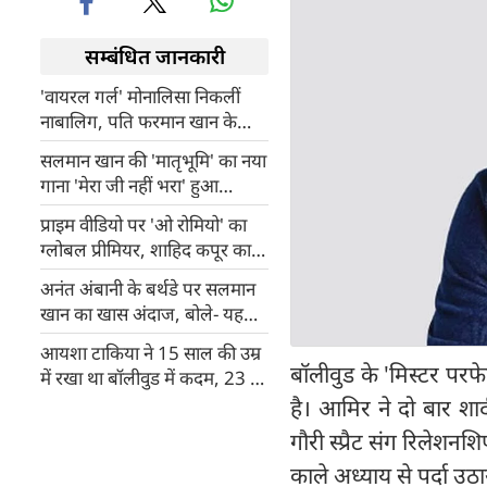
सम्बंधित जानकारी
'वायरल गर्ल' मोनालिसा निकलीं
नाबालिग, पति फरमान खान के
खिलाफ POCSO एक्ट के तहत
सलमान खान की 'मातृभूमि' का नया
केस दर्ज
गाना 'मेरा जी नहीं भरा' हुआ
रिलीज़, नजर आए नए चेहरे
प्राइम वीडियो पर 'ओ रोमियो' का
ग्लोबल प्रीमियर, शाहिद कपूर का
दिखेगा दमदार गैंगस्टर अवतार
अनंत अंबानी के बर्थडे पर सलमान
खान का खास अंदाज, बोले- यह
आदमी देश को भी उठाएगा…
आयशा टाकिया ने 15 साल की उम्र
बॉलीवुड के 'मिस्टर पर
में रखा था बॉलीवुड में कदम, 23 की
उम्र में शादी कर छोड़ दी इंडस्ट्री
है। आमिर ने दो बार शा
गौरी स्प्रैट संग रिलेशनश
काले अध्याय से पर्दा उठा