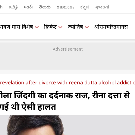
sh
தமிழ்
मराठी
తెలుగు
മലയാളം
ಕನ್ನಡ
ગુજરાતી
श्रावण मास विशेष
क्रिकेट
ज्योतिष
श्रीरामचरितमानस
evelation after divorce with reena dutta alcohol addicti
ा जिंदगी का दर्दनाक राज, रीना दत्ता से
 गई थी ऐसी हालत