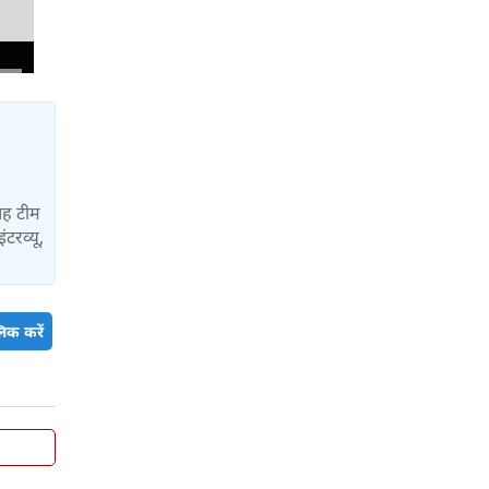
यह टीम
ंटरव्यू,
िक करें