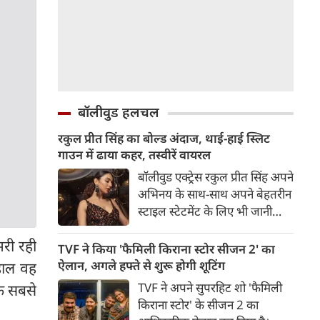
बॉलीवुड हलचल
रकुल प्रीत सिंह का बोल्ड अंदाज, थाई-हाई स्लिट
गाउन में ढाया कहर, तस्वीरें वायरल
बॉलीवुड एक्ट्रेस रकुल प्रीत सिंह अपने
अभिनय के साथ-साथ अपने बेहतरीन
स्टाइल स्टेटमेंट के लिए भी जानी
जाती हैं। हाल ही में रकुल ने अपने
री रही
आधिकारिक इंस्टाग्राम अकाउंट पर
TVF ने किया 'फैमिली किराना स्टोर सीजन 2' का
कुछ तस्वीरें शेयर की हैं, जिनमें उनका
ऐलान, अगले हफ्ते से शुरू होगी शूटिंग
हाल वह
बेहद हॉट और बोल्ड अवतार देखने
TVF ने अपने सुपरहिट शो 'फैमिली
के सबसे
को मिल रहा है।
किराना स्टोर' के सीजन 2 का