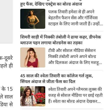
का बेसब्री से इंतजार करते हैं। इस बार
हुए फैंस, देखिए एक्ट्रेस का बोल्ड अंदाज
सनी लियोनी ने मालदीव वेकेशन से
पलक तिवारी हमेशा से ही अपने
अपनी कुछ बोल्ड तस्वीरें शेयर की है।
बेहतरीन फैशन सेंस और गॉर्जियस
स्टाइल के लिए जानी जाती हैं। उन्होंने
अपनी दिलकश अदाओं से एक बार
फिर फैंस का दिल जीत लिया है।
शिमरी साड़ी में निक्की तंबोली ने ढाया कहर, डीपनेक
पलक ने एक बेहद यूनीक और
ब्लाउज पहन लगाया बोल्डनेस का तड़का
स्टाइलिश गोल्डन कॉर्सेट टॉप में
टीवी और सोशल मीडिया सेंसेशन
अपनी कुछ तस्वीरें शेयर की है।
निक्की तंबोली अपने अपने बोल्ड
क-दूसरे
और दिलकश अंदाज के लिए मशहूर
हले ही
हैं। वह अपनी सिजलिंग अदाओं से
इंटरनेट पर तहलका मचाती रहती हैं।
45 साल की श्वेता तिवारी का कॉलेज गर्ल लुक,
इस बार निक्की ने मरून कलर की
सिंपल अंदाज से जीता फैंस का दिल
साड़ी में अपनी कुछ सुपर सिजलिंग
ी के 15
श्वेता तिवारी अपने ग्लैमरस लुक्स की
तस्वीरें शेयर की है। खूबसूरत शिमरी
वजह से सोशल मीडिया पर छाई रहती
ले साल
साड़ी में निक्की की अदाएं देखने
हैं। श्वेता का बोल्ड अंदाज देखकर
डिया से
लायक है।
अंदाजा लगाना मुश्किल है कि वह दो