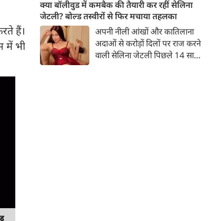
बच्चों की मां हैं। 45 साल की श्वेता
क्या बॉलीवुड में कमबैक की तैयारी कर रहीं सेलिना
तिवारी की तस्वीरों पर फैंस जमकर
जेटली? बोल्ड तस्वीरों से फिर मचाया तहलका
प्यार लुटाते हैं। इस बार श्वेता तिवारी
ते हैं।
अपनी नीली आंखों और कातिलाना
ने वेकेशन से अपनी कुछ तस्वीरें शेयर
अदाओं से करोड़ों दिलों पर राज करने
 में भी
की है।
वाली सेलिना जेटली पिछले 14 साल
से अभिनय की दुनिया से दूर हैं। उन्हें
आखिरी बार साल 2011 में आई
फिल्म 'थैंक यू' में देखा गया था।
इसके बाद वह 2012 में 'विल यू मैरी'
में कैमियो रोल में नजर आई थीं।
ंड