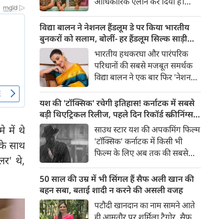
आधिकारिक ऐलान कर दिया है।
अगले हफ्ते से शूटिंग शुरू होगी।
जानिए शो की कास्ट, कहानी और नए
विद्या बालन ने नेशनल हैंडलूम डे पर किया भारतीय
सीजन से जुड़ी सभी अहम जानकारी।
बुनकरों को सलाम, बोलीं- हर हैंडलूम सिल्क साड़ी
सीजन 2 की शूटिंग अगले हफ्ते से
अपने आप में है अनोखी
भारतीय हथकरघा और पारंपरिक
शुरू होने वाली है।
परिधानों की सबसे मजबूत समर्थक
विद्या बालन ने एक बार फिर 'नेशनल
हैंडलूम डे' के अवसर पर देश की
समृद्ध बुनाई परंपरा और कारीगरों को
यश की 'टॉक्सिक' रचेगी इतिहास! कर्नाटक में सबसे
सम्मान देते हुए अपने सोशल मीडिया
बड़ी थिएट्रिकल रिलीज, पहले दिन रिकॉर्ड स्क्रीनिंग्स
पर एक संदेश साझा किया है।
का दावा
 में थे
साउथ स्टार यश की अपकमिंग फिल्म
'टॉक्सिक' कर्नाटक में किसी भी
के साथ
फिल्म के लिए अब तक की सबसे
र' थे,
बड़ी थिएट्रिकल रिलीज़ के लिए तैयार
है, जहां टीम का लक्ष्य राज्य के बॉक्स
50 साल की उम्र में भी सिंगल हैं सैफ अली खान की
ऑफिस इतिहास की सबसे बड़ी
बहन सबा, बताई शादी न करने की असली वजह
ओपनिंग हासिल करना है। यह फिल्म
पटौदी खानदान का नाम सामने आते
पूरे राज्य में रिकॉर्ड तोड़ स्क्रीन और
ही आमतौर पर शर्मिला टैगोर, सैफ