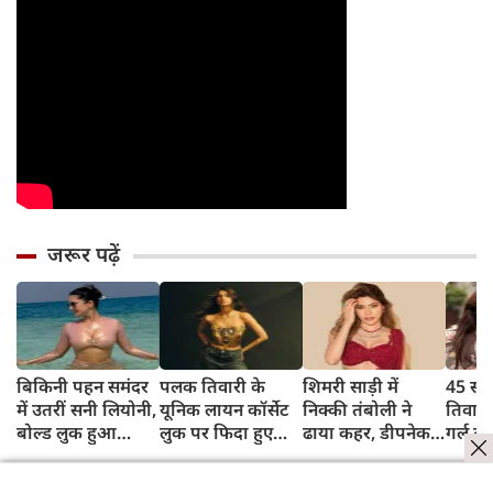
जरूर पढ़ें
बिकिनी पहन समंदर
पलक तिवारी के
शिमरी साड़ी में
45 साल
में उतरीं सनी लियोनी,
यूनिक लायन कॉर्सेट
निक्की तंबोली ने
तिवार
बोल्ड लुक हुआ
लुक पर फिदा हुए
ढाया कहर, डीपनेक
गर्ल ल
वायरल
फैंस, देखिए एक्ट्रेस
ब्लाउज पहन लगाया
अंदाज 
का बोल्ड अंदाज
बोल्डनेस का तड़का
का दि