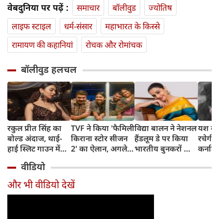
वेबदुनिया पर पढ़ें :
समाचार
बॉलीवुड
ज्योतिष
लाइफ स्‍टाइल
धर्म-संसार
महाभारत के किस्से
रामायण की कहानियां
रोचक और रोमांचक
बॉलीवुड हलचल
रकुल प्रीत सिंह का
TVF ने किया 'फैमिली
विद्या बालन ने नेशनल
यश की 
बोल्ड अंदाज, थाई-
किराना स्टोर सीजन
हैंडलूम डे पर किया
रचेगी 
हाई स्लिट गाउन में
2' का ऐलान, अगले
भारतीय बुनकरों को
कर्नाटक
ढाया कहर, तस्वीरें
हफ्ते से शुरू होगी
सलाम, बोलीं- हर
थिएट्र
वीडियो
वायरल
शूटिंग
हैंडलूम सिल्क साड़ी
पहले द
अपने आप में है
स्क्रीन
और भी वीडियो देखें
अनोखी