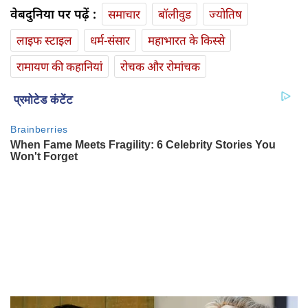
वेबदुनिया पर पढ़ें :
समाचार
बॉलीवुड
ज्योतिष
लाइफ स्‍टाइल
धर्म-संसार
महाभारत के किस्से
रामायण की कहानियां
रोचक और रोमांचक