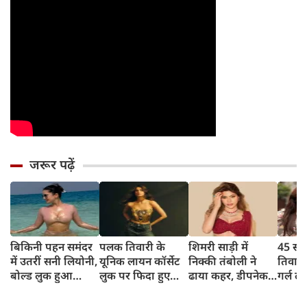
जरूर पढ़ें
बिकिनी पहन समंदर
पलक तिवारी के
शिमरी साड़ी में
45 साल
में उतरीं सनी लियोनी,
यूनिक लायन कॉर्सेट
निक्की तंबोली ने
तिवार
बोल्ड लुक हुआ
लुक पर फिदा हुए
ढाया कहर, डीपनेक
गर्ल ल
वायरल
फैंस, देखिए एक्ट्रेस
ब्लाउज पहन लगाया
अंदाज 
का बोल्ड अंदाज
बोल्डनेस का तड़का
का दि