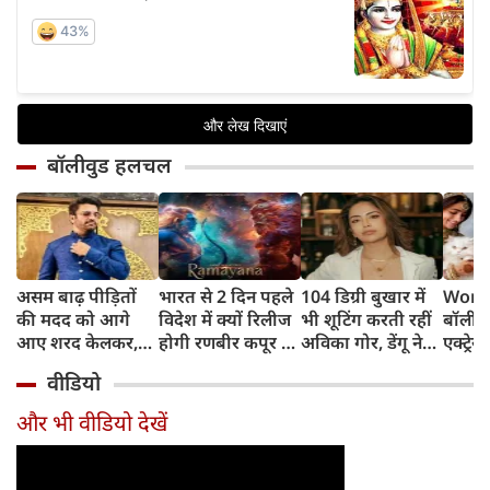
बॉलीवुड हलचल
असम बाढ़ पीड़ितों
भारत से 2 दिन पहले
104 डिग्री बुखार में
World
की मदद को आगे
विदेश में क्यों रिलीज
भी शूटिंग करती रहीं
बॉलीवु
आए शरद केलकर,
होगी रणबीर कपूर की
अविका गोर, डेंगू ने
एक्ट्रेस
आर्थिक सहायता के
'रामायणम्'? नमित
बिगाड़ी तबीयत,
बिल्लिय
वीडियो
साथ की भावुक
मल्होत्रा ने बताया
अस्पताल में भर्ती
प्यार
अपील
रिलीज प्लान
और भी वीडियो देखें