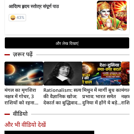
ज़रूर पढ़ें
मंगल का मृगशिरा
Rationalism: सत्य
मिथुन में मार्गी बुध का
मंगल क
नक्षत्र में गोचर, 3
की वैज्ञानिक खोज:
प्रभाव: भारत समेत
नक्षत्र म
राशियों को रहना
देकार्त का बुद्धिवाद
दुनिया में होंगे ये बड़े
राशियो
होगा 12 अगस्त तक
और आधुनिक दर्शन
बदलाव
चमकेग
वीडियो
सावधान
का जन्म
किसे र
सावधा
और भी वीडियो देखें