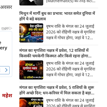
(Mathematics) की तरह सटीक,
े अवसर
अकाट्य और संदेह से परे बनाया
जाए। वे एक ऐसा सार्वभौमिक सत्य
मिथुन में मार्गी बुध का प्रभाव: भारत समेत दुनिया में
खोजना चाहते थे, जिस पर कोई भी
होंगे ये बड़े बदलाव
प्रश्नचिह्न न लगा सके। इसी विचार ने
वृषभ राशि के मंगल का 24 जुलाई
बुद्धिवाद (Rationalism) की नींव
2026 को रोहिणी नक्षत्र से मृगशिरा
रखी। आइए, देकार्त के इस अद्भुत
नक्षत्र में गोचर होगा, जहां वे 12
दार्शनिक चिंतन के 4 प्रमुख स्तंभों को
अगस्त तक रहेंगे। ज्योतिष की दुनिया
गहराई से समझते हैं।
में एक बड़ा हलचल भरा मोड़ आ चुका
मंगल का मृगशिरा नक्षत्र में प्रवेश, 12 राशियों में
है- बुध ग्रह अपनी ही प्रिय राशि मिथुन
किसकी चमकेगी किस्मत और किसे रहना होगा
में सीधे (मार्गी) चलने लगे हैं। अब जब
सावधान?
वृषभ राशि के मंगल का 24 जुलाई
बुद्धि और संवाद का कारक ग्रह सीधी
2026 को रोहिणी नक्षत्र से मृगशिरा
चाल चलेगा, तो जाहिर है आपकी
नक्षत्र में गोचर होगा, जहां वे 12
सोच, बातचीत और फैसलों की रफ्तार
अगस्त तक रहेंगे। मंगल के इस नक्षत्र
भी बदल जाएगी।
परिवर्तन के चलते मेष से लेकर मीन
मंगल का मृगशिरा नक्षत्र में प्रवेश, 5 राशियों के शुरू
तक किन राशियों के लिए शुभ और
होंगे अच्छे दिन; धन-करियर में मिल सकता है बड़ा
 महेश
किनके लिए है अशुभ। ज्योतिष शास्त्र
लाभ
वृषभ राशि के मंगल का 24 जुलाई
में मंगल को ऊर्जा, साहस, पराक्रम
2026 को रोहिणी नक्षत्र से मृगशिरा