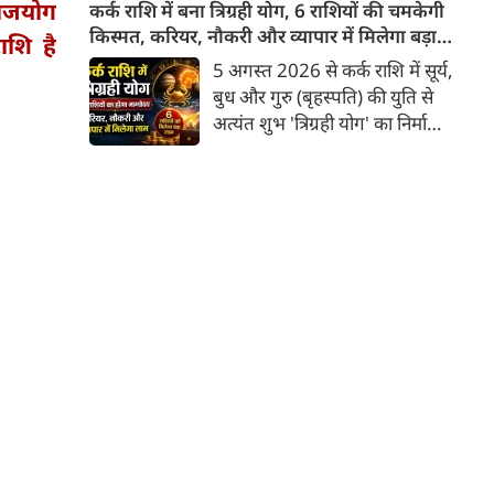
सुगंध या औषधीय गुण ही नहीं, बल्कि
राजयोग
कर्क राशि में बना त्रिग्रही योग, 6 राशियों की चमकेगी
एक सांस्कृतिक संकेत भी समेटे रहता
किस्मत, करियर, नौकरी और व्यापार में मिलेगा बड़ा
ाशि है
है। यदि हल्दी स्थिरता का बोध कराती
लाभ
5 अगस्त 2026 से कर्क राशि में सूर्य,
है, लाल मिर्च ऊर्जा का प्रतीक बनती
बुध और गुरु (बृहस्पति) की युति से
है और तेजपत्ता अदृश्य प्रभावों की
अत्यंत शुभ 'त्रिग्रही योग' का निर्माण
ओर संकेत करता है, तो धनिया प्रकृति
हुआ है जो 17 अगस्त तक रहेगा।
की उस सहज बुद्धिमत्ता का
ज्योतिष शास्त्र में कर्क राशि में इन
प्रतिनिधित्व करता है जो बिना शोर
तीन प्रमुख ग्रहों का एक साथ आना
किए जीवन में संतुलन स्थापित करती
बहुत ही दुर्लभ और फलदायी माना
है।
जाता है, क्योंकि यहाँ गुरु उच्च के
होते हैं तथा सूर्य-बुध के मिलने से
'बुधादित्य राजयोग' का निर्माण भी
होता है। इस त्रिग्रही योग के प्रभाव से
6 राशियों की किस्मत चमकने वाली है
और उन्हें करियर, नौकरी तथा व्यापार
में अभूतपूर्व लाभ मिलने के संकेत हैं।
आइए जानते हैं वे भाग्यशाली राशियां
कौन-सी हैं।