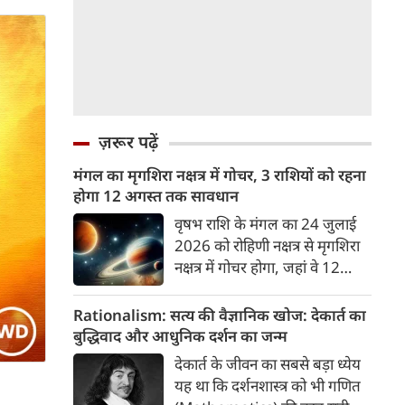
ज़रूर पढ़ें
मंगल का मृगशिरा नक्षत्र में गोचर, 3 राशियों को रहना
होगा 12 अगस्त तक सावधान
वृषभ राशि के मंगल का 24 जुलाई
2026 को रोहिणी नक्षत्र से मृगशिरा
नक्षत्र में गोचर होगा, जहां वे 12
अगस्त तक रहेंगे। मंगल के इस नक्षत्र
परिवर्तन के चलते 3 राशि के लोगों
Rationalism: सत्य की वैज्ञानिक खोज: देकार्त का
को 12 अगस्त तक रहना होगा
बुद्धिवाद और आधुनिक दर्शन का जन्म
सावधान। चलिए जानते हैं कि किन
देकार्त के जीवन का सबसे बड़ा ध्येय
राशि 3 राशियों को रहना होगा
यह था कि दर्शनशास्त्र को भी गणित
सावधान।