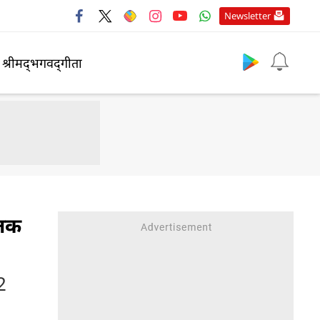
Newsletter
श्रीमद्‍भगवद्‍गीता
 तक
2