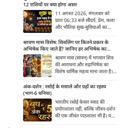
अनुसार, किसी भी शुभ कार्य को सही
12 राशियों पर क्या होगा असर
मुहूर्त में करने से सफलता की
11 अगस्त 2026, मंगलवार को
संभावना बढ़ जाती है। 'वेबदुनिया'
प्रातः 06:33 बजे सौंदर्य, प्रेम, कला
आपके लिए लेकर आया है 08
और भौतिक सुख-सुविधाओं का
अगस्‍त, 2026 का विशेष पंचांग और
कारक ग्रह 'शुक्र' उत्तराफाल्गुनी नक्षत्र
शुभ-अशुभ मुहूर्त।
के चतुर्थ पद से निकलकर हस्त नक्षत्र
श्रावण मास विशेष: शिवलिंग पर कितने प्रकार के
के प्रथम पद में प्रवेश करेगा। हस्त
अभिषेक किए जाते हैं? जानिए हर अभिषेक का
नक्षत्र के स्वामी चंद्रमा हैं, जो मन और
महत्व
श्रावण मास (सावन) में भगवान शिव
भावनाओं का प्रतिनिधित्व करते हैं।
की आराधना और रुद्राभिषेक का
सौंदर्य के कारक शुक्र का चंद्रमा के
विशेष धार्मिक महत्व माना जाता है।
नक्षत्र में प्रवेश सभी 12 राशियों के
शास्त्रों और पुराणों के अनुसार,
जीवन में रचनात्मकता, आर्थिक
अलग-अलग द्रव्यों (सामग्रियों) से
अंक-दर्शन : रसोई के मसाले और ग्रहों का रहस्य
स्थिति और व्यक्तिगत संबंधों पर
किए गए अभिषेक से अलग-अलग
(भाग-6 धनिया)
गहरा प्रभाव डालेगा।
प्रकार के फल प्राप्त होते हैं। भगवान
भारतीय रसोई केवल स्वाद की
शिव को "अभिषेक प्रिय" माना गया
प्रयोगशाला नहीं, बल्कि जीवन-दर्शन
है। यहाँ मुख्य प्रकार के शिव-अभिषेक
की एक जीवंत पाठशाला भी है। यहां
और उनके महत्व की पूरी जानकारी दी
प्रत्येक मसाला अपने भीतर केवल
गई है।