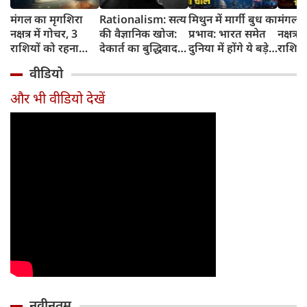
मंगल का मृगशिरा
Rationalism: सत्य
मिथुन में मार्गी बुध का
मंगल क
नक्षत्र में गोचर, 3
की वैज्ञानिक खोज:
प्रभाव: भारत समेत
नक्षत्र म
राशियों को रहना
देकार्त का बुद्धिवाद
दुनिया में होंगे ये बड़े
राशियो
होगा 12 अगस्त तक
और आधुनिक दर्शन
बदलाव
चमकेग
वीडियो
सावधान
का जन्म
किसे र
सावधा
और भी वीडियो देखें
नवीनतम