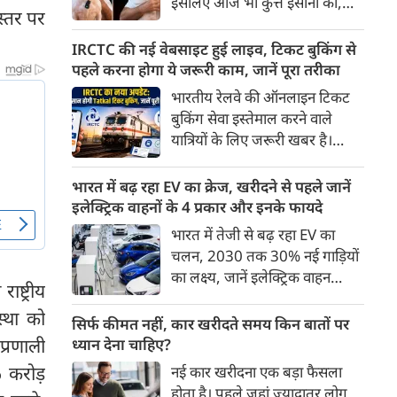
इसलिए आज भी कुत्ते इंसानों को,
पहुंच रहा है।
स्तर पर
इंसानों से बेहतर समझते हैं। जब हम
भू-राजनीति से लेकर कृत्रिम
IRCTC की नई वेबसाइट हुई लाइव, टिकट बुकिंग से
बुद्धिमत्ता, जलवायु परिवर्तन से लेकर
पहले करना होगा ये जरूरी काम, जानें पूरा तरीका
क्रिकेट तक हर विषय पर बहस कर
भारतीय रेलवे की ऑनलाइन टिकट
सकते हैं, तो उस जीव पर भी एक
बुकिंग सेवा इस्तेमाल करने वाले
गंभीर चर्चा बनती है जिसने किसी भी
यात्रियों के लिए जरूरी खबर है।
सभ्यता से पहले इंसान का साथ चुना
IRCTC ने अपनी नई टिकट बुकिंग
था। दुर्भाग्य यह है कि आज कुत्तों के
वेबसाइट का बीटा वर्जन लॉन्च कर
भारत में बढ़ रहा EV का क्रेज, खरीदने से पहले जानें
बारे में हमारी राय पशु-चिकित्सकों,
दिया है। करीब 24 साल पुराने
इलेक्ट्रिक वाहनों के 4 प्रकार और इनके फायदे
व्यवहार वैज्ञानिकों या विशेषज्ञों से
इंटरफेस के बाद वेबसाइट को नए
भारत में तेजी से बढ़ रहा EV का
कम... और व्हाट्सऐप यूनिवर्सिटी से
डिजाइन और कई नए फीचर्स के साथ
चलन, 2030 तक 30% नई गाड़ियों
ज़्यादा बनती है।
अपडेट किया गया है।
का लक्ष्य, जानें इलेक्ट्रिक वाहन
्ट्रीय
कितने प्रकार के होते हैं और क्या है
्था को
200 अरब रुपए का मौका
सिर्फ कीमत नहीं, कार खरीदते समय किन बातों पर
प्रणाली
ध्यान देना चाहिए?
6 करोड़
नई कार खरीदना एक बड़ा फैसला
होता है। पहले जहां ज़्यादातर लोग