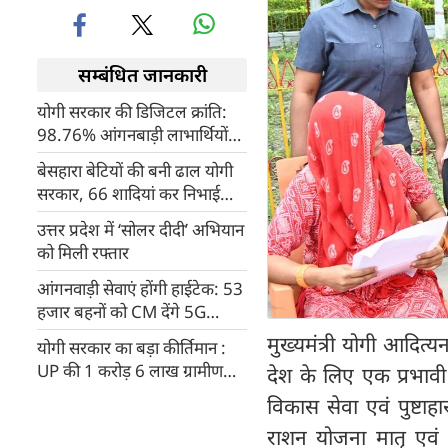
सम्बंधित जानकारी
योगी सरकार की डिजिटल क्रांति:
98.76% आंगनबाड़ी लाभार्थियों
का सत्यापित पंजीकरण, पोषण
बेसहारा बेटियों की बनी ढाल योगी
योजनाओं में बढ़ी पारदर्शिता
सरकार, 66 शादियां कर निभाई
अभिभावक की जिम्मेदारी
उत्तर प्रदेश में ‘सोलर दीदी’ अभियान
को मिली रफ्तार
आंगनवाड़ी सेवाएं होंगी हाईटेक: 53
हजार बहनों को CM देंगे 5G
स्मार्टफोन की सौगात!
मुख्यमंत्री योगी आदित्य
योगी सरकार का बड़ा कीर्तिमान :
UP की 1 करोड़ 6 लाख ग्रामीण
देश के लिए एक प्रभा
महिलाएं बनीं आत्मनिर्भर, 8 गुना
विकास सेवा एवं पुष्टाह
बढ़ा आजीविका मिशन का दायरा
राशन योजना मातृ एवं