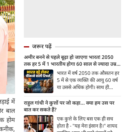
जरूर पढ़ें
अमीर बनने से पहले बूढ़ा हो जाएगा भारत! 2050
तक हर 5 में 1 भारतीय होगा 60 साल से ज्यादा उम्र
का
भारत में वर्ष 2050 तक औसतन हर
5 में से एक व्यक्ति की आयु 60 वर्ष
या उससे अधिक होगी। साथ ही
लगभग 10 में से 7 बुजुर्ग ग्रामीण
़ाई में
भारत में रहेंगे। ‘ट्रांसफॉर्म रूरल
राहुल गांधी ने कुत्तों पर जो कहा... क्या हम उस पर
इंडिया’ (टीआरआई) की रिचर्स के
बात कर सकते हैं?
और बाल
अनुसार भारत विकसित देशों के
एक कुत्ते के लिए बस एक ही सच
टेक होम
विपरीत समृद्ध बनने से पहले ही वृद्ध
होता है - "यह मेरा इंसान है।" शायद
तकनीक,
होती आबादी वाले देश की श्रेणी में