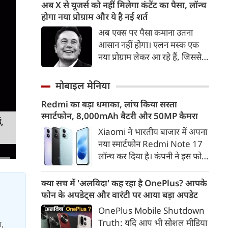
थीम, एक आवाज, सशक्त भविष्य,
अब X से यूजर्स को नहीं मिलेगा कंटेंट का पैसा, लॉन्‍च
गरिमा, समावेशन के माध्यम से न्याय
होगा नया प्रोग्राम और ये है नई शर्त
पहुंचना है। न्याय, स्वतंत्रता और
अब एक्‍स पर पैसा कमाना उतना
बंधुत्व को लोकतंत्र का आधार बनाया
आसान नहीं होगा। एलन मस्‍क एक
गया है। मध्यस्थता के माध्यम से छोटे-
नया प्रोग्राम लेकर आ रहे हैं, जिससे
छोटे मामलों का निपटारा कर हम केस
यूजर्स को कंटेंट का पैसा नहीं मिल
पेंडेंसी जैसे गंभीर विषयों पर मंथन
सकेगा। इसके लिए बकायदा एक शर्त
मोबाइल मेनिया
कर रहे हैं। हमारे लिए न्याय की
रख दी गई है।
अवधारणा पंच परमेश्नरों की परंपरा
Redmi का बड़ा धमाका, लांच किया सस्ता
रही है, जिन्होंने कभी समझाइश
स्मार्टफोन, 8,000mAh बैटरी और 50MP कैमरा
ड,
देकर, कभी समझौतों से विवादों को
Xiaomi ने भारतीय बाजार में अपना
सहजता से सुलझाया है।
नया स्मार्टफोन Redmi Note 17
लॉन्च कर दिया है। कंपनी ने इस फोन
को TrueColour AMOLED
डिस्प्ले, 8,000mAh की बड़ी बैटरी
क्या सच में 'अलविदा' कह रहा है OnePlus? आपके
और Qualcomm Snapdragon
फोन के अपडेट्स और वारंटी पर आया बड़ा अपडेट
चिपसेट के साथ पेश किया है। फोन में
OnePlus Mobile Shutdown
50MP का मेन कैमरा दिया गया है।
Truth: यदि आप भी सोशल मीडिया
स,