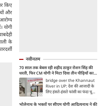
यार किए
्चों और
 आरोग्य
ं। योगी
ाबदेही
ाली के
ारदर्शी
नवीनतम
70 साल तक बेबस रही शहीद ठाकुर रोशन सिंह की
धरती, फिर CM योगी ने मिटा दिया तीन पीढ़ियों का
दर्द
bridge over the Khannaut
River in UP: देश की आजादी के
लिए हंसते-हंसते फांसी का फंदा चूमने
वाले अमर शहीद क्रांतिकारी ठाकुर
रोशन सिंह की जन्मभूमि आजाद
भोलेनाथ के भक्तों पर सीएम योगी आदित्यनाथ ने की