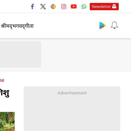
Newsletter
श्रीमद्‍भगवद्‍गीता
me
िशु