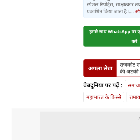
स्पेशल रिपोर्ट्स, साक्षात्का
प्रकाशित किया जाता है।....
और 
हमारे साथ WhatsApp पर जुड
करें
राजकोट एयर
अगला लेख
की अटकी सा
वेबदुनिया पर पढ़ें :
समाच
महाभारत के किस्से
रामा