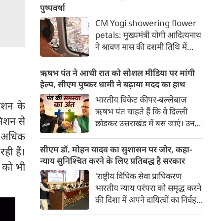
भारत में भी दशकों तक विकास की
पुष्पवर्षा
मुख्यधारा से कटे रहने का दर्द सहती
CM Yogi showering flower
रही। जिस गांव की मिट्टी ने देश को
petals: मुख्यमंत्री योगी आदित्यनाथ
ऐसा वीर सपूत दिया, उसी गांव की
ने श्रावण मास की दशमी तिथि में
तीन पीढ़ियां हर साल बारिश के मौसम
भोलेबाबा के भक्तों पर श्रद्धा के पुष्प
में दुनिया से कट जाने की मजबूरी
बरसाए। गोरक्षपीठाधीश्वर के साथ
ऋषभ पंत ने आधी रात को सोशल मीडिया पर मांगी
झेलती रहीं।
रामायण सीरियल में भगवान राम की
हेल्‍प, सीएम पुष्‍कर धामी ने बढ़ाया मदद का हाथ
भूमिका निभाने वाले मेरठ के सांसद
भारतीय विकेट कीपर-बल्लेबाज
ाशन के
अरुण गोविल समेत सभी
ऋषभ पंत चाहते हैं कि वे दिल्‍ली
जनप्रतिनिधियों ने आस्था को सम्मान
मिशन से
छोडकर उत्तराखंड में बस जाएं। उनका
देते हुए शिवभक्त कांवड़ यात्रियों पर
कहना है कि उनका बचपन उत्तराखंड
से अधिक
गुलाब की पंखुड़ियां बरसाईं।
में बीत है, उससे उनकी यादें जुडी हैं।
सीएम डॉ. मोहन यादव का सुशासन पर जोर, कहा-
ही हैं।
इसलिए घर लौटना चाहता हूं, लेकिन
न्याय सुनिश्चित करने के लिए प्रतिबद्ध है सरकार
ा को भी
मनचाही जमीन नहीं मिल रही है। कुछ
'राष्ट्रीय विधिक सेवा प्राधिकरण
इस इच्‍छा के साथ ऋषभ पंत ने आधी
भारतीय न्याय परंपरा को समृद्ध करने
रात को पोस्‍ट लिखी।
की दिशा में अपने दायित्वों का निर्वहन
कर रहा है। आज के इस आयोजन की