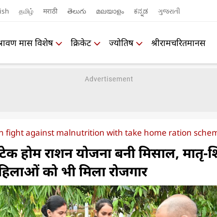
ish
தமிழ்
मराठी
తెలుగు
മലയാളം
ಕನ್ನಡ
ગુજરાતી
श्रावण मास विशेष
क्रिकेट
ज्योतिष
श्रीरामचरितमानस
 fight against malnutrition with take home ration sche
टेक होम राशन योजना बनी मिसाल, मातृ-श
हिलाओं को भी मिला रोजगार