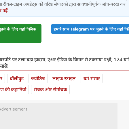
र तथा रीयल-टाइम अपडेट्स को वरिष्ठ संपादकों द्वारा सावधानीपूर्वक जांच-परख कर
पढ़ें
़ने के लिए यहां क्लिक
हमारे साथ Telegram पर जुड़ने के लिए यहां क्ल
पोर्ट पर टला बड़ा हादसा: एअर इंडिया के विमान से टकराया पक्षी, 124 यात्र
ंसें!
ार
बॉलीवुड
ज्योतिष
लाइफ स्‍टाइल
धर्म-संसार
यण की कहानियां
रोचक और रोमांचक