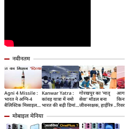
नवीनतम
Agni 4 Missile :
Kanwar Yatra :
गोरखपुर का 'मातृ
आगरा म
भारत ने अग्नि-4
कांवड़ यात्रा में नमो
सेवा' मॉडल बना
किनारे
बैलिस्टिक मिसाइल
भारत की बढ़ी डिमांड,
जीवनरक्षक, हाईरिस्क
रिवर फ्
का सफल परीक्षण
गाजियाबाद समेत
गर्भवती महिलाओं के
करोड़ 
मोबाइल मेनिया
किया, 4,000 KM
कई स्टेशनों पर 50%
इलाज से बची 77
करेगी 
तक मारक क्षमता
तक बढ़ी यात्रियों की
जिंदगियां
मिलेंग