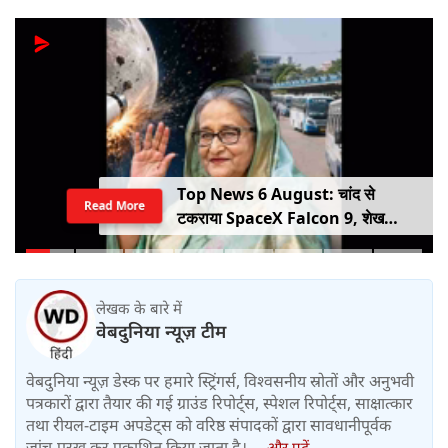
Top News 6 August: चांद से
Read More
टकराया SpaceX Falcon 9, शेख
हसीना की घर वापसी का ऐलान, MP में बस
किराया बढ़ा
लेखक के बारे में
वेबदुनिया न्यूज़ टीम
वेबदुनिया न्यूज़ डेस्क पर हमारे स्ट्रिंगर्स, विश्वसनीय स्रोतों और अनुभवी
पत्रकारों द्वारा तैयार की गई ग्राउंड रिपोर्ट्स, स्पेशल रिपोर्ट्स, साक्षात्कार
तथा रीयल-टाइम अपडेट्स को वरिष्ठ संपादकों द्वारा सावधानीपूर्वक
जांच-परख कर प्रकाशित किया जाता है।....
और पढ़ें