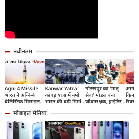
नवीनतम
Agni 4 Missile :
Kanwar Yatra :
गोरखपुर का 'मातृ
आगरा म
भारत ने अग्नि-4
कांवड़ यात्रा में नमो
सेवा' मॉडल बना
किनारे
बैलिस्टिक मिसाइल
भारत की बढ़ी डिमांड,
जीवनरक्षक, हाईरिस्क
रिवर फ्
का सफल परीक्षण
गाजियाबाद समेत
गर्भवती महिलाओं के
करोड़ 
मोबाइल मेनिया
किया, 4,000 KM
कई स्टेशनों पर 50%
इलाज से बची 77
करेगी 
तक मारक क्षमता
तक बढ़ी यात्रियों की
जिंदगियां
मिलेंग
संख्या
सुविधा