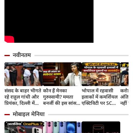
नवीनतम
संसद के बाहर भीगते
कौन हैं मेनका
भोपाल में रहवासी
करोड़प
रहे राहुल गांधी और
गुरुस्वामी? ममता
इलाकों में कमर्शियल
अंतिम स
प्रियंका, दिल्‍ली में
बनर्जी की इस सांसद
एक्टिविटी पर SC
नहीं पहु
बरसात का लिया
ने अपने पहले ही
सख्त, HC के स्टे को
बेटिया
मोबाइल मेनिया
आनंद, वीडियो सोशल
भाषण में कमाल कर
निरस्त के साथ
भेजकर
मीडिया में वायरल
दिया
सरकार को फटकार,
दो !
तलब की एक्शन