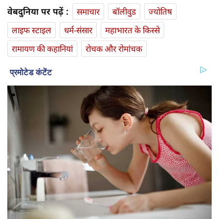
वेबदुनिया पर पढ़ें :
समाचार
बॉलीवुड
ज्योतिष
लाइफ स्‍टाइल
धर्म-संसार
महाभारत के किस्से
रामायण की कहानियां
रोचक और रोमांचक