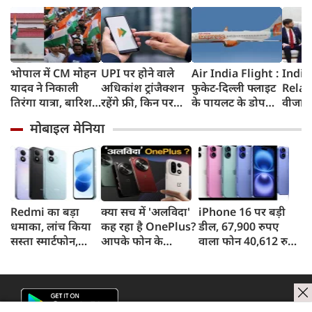
भोपाल में CM मोहन
UPI पर होने वाले
Air India Flight :
India
यादव ने निकाली
अधिकांश ट्रांजैक्शन
फुकेट-दिल्ली फ्लाइट
Relat
तिरंगा यात्रा, बारिश
रहेंगे फ्री, किन पर
के पायलट के डोप
वीजा 
में भी सैकड़ों युवाओं
लगेगा टैक्स, सरकार
टेस्ट पर एयर इंडिया ने
इमिग्रे
मोबाइल मेनिया
ने दिखाया देशभक्ति
ने दिया बड़ा अपडेट
कहा- रिपोर्ट नहीं
अलावा
का जज्बा
मिली, टिप्पणी की
अमेरिक
स्थिति में नहीं
जेडी वें
की चर्च
Redmi का बड़ा
क्या सच में 'अलविदा'
iPhone 16 पर बड़ी
धमाका, लांच किया
कह रहा है OnePlus?
डील, 67,900 रुपए
सस्ता स्मार्टफोन,
आपके फोन के
वाला फोन 40,612 रुपए
8,000mAh बैटरी
अपडेट्स और वारंटी पर
में खरीदने का मौका, ऐसे
और 50MP कैमरा
आया बड़ा अपडेट
मिलेगा डिस्काउंट