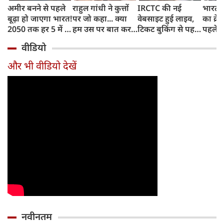
अमीर बनने से पहले
राहुल गांधी ने कुत्तों
IRCTC की नई
भारत म
बूढ़ा हो जाएगा भारत!
पर जो कहा... क्या
वेबसाइट हुई लाइव,
का क्रे
2050 तक हर 5 में 1
हम उस पर बात कर
टिकट बुकिंग से पहले
पहले जा
भारतीय होगा 60
सकते हैं?
करना होगा ये जरूरी
वाहनों 
वीडियो
साल से ज्यादा उम्र का
काम, जानें पूरा
और इन
तरीका
और भी वीडियो देखें
नवीनतम