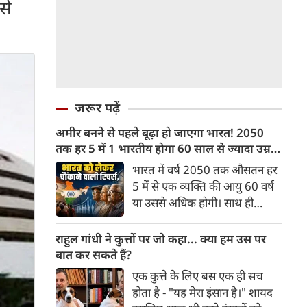
से
जरूर पढ़ें
अमीर बनने से पहले बूढ़ा हो जाएगा भारत! 2050
तक हर 5 में 1 भारतीय होगा 60 साल से ज्यादा उम्र
का
भारत में वर्ष 2050 तक औसतन हर
5 में से एक व्यक्ति की आयु 60 वर्ष
या उससे अधिक होगी। साथ ही
लगभग 10 में से 7 बुजुर्ग ग्रामीण
भारत में रहेंगे। ‘ट्रांसफॉर्म रूरल
राहुल गांधी ने कुत्तों पर जो कहा... क्या हम उस पर
इंडिया’ (टीआरआई) की रिचर्स के
बात कर सकते हैं?
अनुसार भारत विकसित देशों के
एक कुत्ते के लिए बस एक ही सच
विपरीत समृद्ध बनने से पहले ही वृद्ध
होता है - "यह मेरा इंसान है।" शायद
होती आबादी वाले देश की श्रेणी में