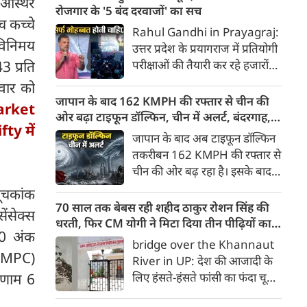
 अस्थिर
रघुवंशी पर कार्रवाई करते हुए उनको
रोजगार के '5 बंद दरवाजों' का सच
च कच्चे
गिरफ्तार किया है। दोनों पर बिना वैध
Rahul Gandhi in Prayagraj:
लाइसेंस के ग्राहकों को अवैध रूप से
 विनिमय
उत्तर प्रदेश के प्रयागराज में प्रतियोगी
शराब परोसने का आरोप है।
3 प्रति
परीक्षाओं की तैयारी कर रहे हजारों
युवाओं और छात्रों के बीच पहुंचे
रवार को
कांग्रेस नेता राहुल गांधी ने केंद्र की
जापान के बाद 162 KMPH की रफ्तार से चीन की
arket
मोदी सरकार पर तीखा प्रहार किया है।
ओर बढ़ा टाइफून डॉल्फिन, चीन में अलर्ट, बंदरगाह,
ty में
'छात्रों की गूंज' कार्यक्रम के दौरान
स्कूल बंद, उड़ानें रद्द
जापान के बाद अब टाइफून डॉल्फिन
भारी बारिश और जलभराव के बीच
तकरीबन 162 KMPH की रफ्तार से
उमड़े युवाओं के हुजूम को संबोधित
चीन की ओर बढ़ रहा है। इसके बाद
करते हुए राहुल गांधी ने कहा कि देश
नागरिकों में दहशत है। इसके चलते
सूचकांक
में युवाओं के रोजगार के सभी 5
चीन में अलर्ट जारी किया गया है। वहां
70 साल तक बेबस रही शहीद ठाकुर रोशन सिंह की
प्रमुख रास्ते बंद कर दिए गए हैं।
ंसेक्स
के बंदरगाह बंद कर दिए गए हैं। स्‍कूल
धरती, फिर CM योगी ने मिटा दिया तीन पीढ़ियों का
00 अंक
की छुट्टियां घोषित की गई हैं, जबकि
दर्द
bridge over the Khannaut
उड़ानें रद्द कर दी गई हैं। बता दें कि
 (MPC)
River in UP: देश की आजादी के
कई लोग इस तूफान से हताहत हुए हैं।
िणाम 6
लिए हंसते-हंसते फांसी का फंदा चूमने
वाले अमर शहीद क्रांतिकारी ठाकुर