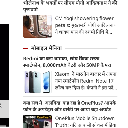
रोशन सिंह की जन्मभूमि आजाद
भोलेनाथ के भक्तों पर सीएम योगी आदित्यनाथ ने की
भारत में भी दशकों तक विकास की
पुष्पवर्षा
मुख्यधारा से कटे रहने का दर्द सहती
CM Yogi showering flower
रही। जिस गांव की मिट्टी ने देश को
petals: मुख्यमंत्री योगी आदित्यनाथ
ऐसा वीर सपूत दिया, उसी गांव की
ने श्रावण मास की दशमी तिथि में
तीन पीढ़ियां हर साल बारिश के मौसम
भोलेबाबा के भक्तों पर श्रद्धा के पुष्प
में दुनिया से कट जाने की मजबूरी
बरसाए। गोरक्षपीठाधीश्वर के साथ
मोबाइल मेनिया
झेलती रहीं।
रामायण सीरियल में भगवान राम की
Redmi का बड़ा धमाका, लांच किया सस्ता
भूमिका निभाने वाले मेरठ के सांसद
स्मार्टफोन, 8,000mAh बैटरी और 50MP कैमरा
अरुण गोविल समेत सभी
जनप्रतिनिधियों ने आस्था को सम्मान
Xiaomi ने भारतीय बाजार में अपना
देते हुए शिवभक्त कांवड़ यात्रियों पर
नया स्मार्टफोन Redmi Note 17
गुलाब की पंखुड़ियां बरसाईं।
लॉन्च कर दिया है। कंपनी ने इस फोन
को TrueColour AMOLED
डिस्प्ले, 8,000mAh की बड़ी बैटरी
क्या सच में 'अलविदा' कह रहा है OnePlus? आपके
ड,
और Qualcomm Snapdragon
फोन के अपडेट्स और वारंटी पर आया बड़ा अपडेट
चिपसेट के साथ पेश किया है। फोन में
OnePlus Mobile Shutdown
50MP का मेन कैमरा दिया गया है।
Truth: यदि आप भी सोशल मीडिया