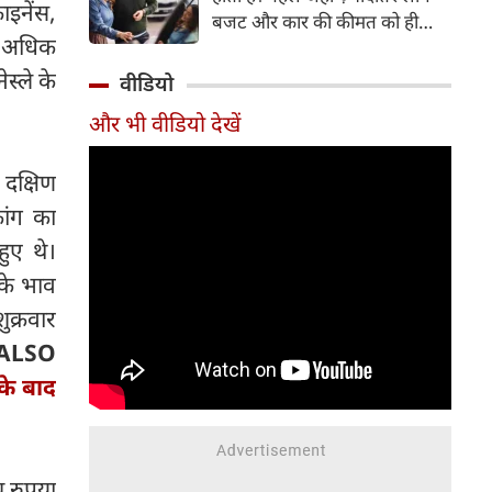
ाइनेंस,
बजट और कार की कीमत को ही
से अधिक
सबसे अहम मानते थे, वहीं आज
खरीदार कई दूसरे पहलुओं पर भी
ेस्ले के
वीडियो
ध्यान देते हैं। आइए जानते हैं कि कार
और भी वीडियो देखें
खरीदते समय किन बातों पर ध्यान
देना चाहिए।
 दक्षिण
ांग का
हुए थे।
 के भाव
ुक्रवार
ALSO
के बाद
च रुपया