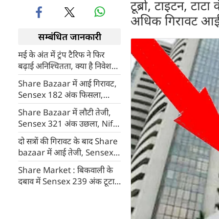
टूब्रो, टाइटन, टाटा
अधिक गिरावट आ
सम्बंधित जानकारी
मई के अंत में ट्रंप टैरिफ ने फिर
बढ़ाई अनिश्चितता, क्या है निवेशकों
को जून से उम्मीद?
Share Bazaar में आई गिरावट,
Sensex 182 अंक फिसला,
Nifty भी टूटा
Share Bazaar में लौटी तेजी,
Sensex 321 अंक उछला, Nifty
भी चढ़ा
दो सत्रों की गिरावट के बाद Share
bazaar में आई तेजी, Sensex
505 और Nifty 137 अंक ऊपर
Share Market : बिकवाली के
चढ़ा
दबाव में Sensex 239 अंक टूटा,
Nifty में भी रही गिरावट