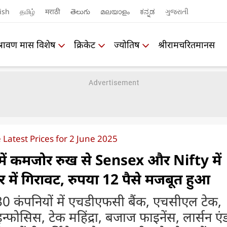
ish
தமிழ்
मराठी
తెలుగు
മലയാളം
ಕನ್ನಡ
ગુજરાતી
श्रावण मास विशेष
क्रिकेट
ज्योतिष
श्रीरामचरितमानस
atest Prices for 2 June 2025
 में कमजोर रुख से Sensex और Nifty में
 में गिरावट, रुपया 12 पैसे मजबूत हुआ
ल 30 कंपनियों में एचडीएफसी बैंक, एचसीएल टेक,
 इन्फोसिस, टेक महिंद्रा, बजाज फाइनेंस, लार्सन एं