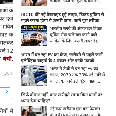
इसलिए आज भी कुत्ते इंसानों को,
पहुंच रहा है।
इंसानों से बेहतर समझते हैं। जब हम
ताओं के
भू-राजनीति से लेकर कृत्रिम
IRCTC की नई वेबसाइट हुई लाइव, टिकट बुकिंग से
वट दर्ज
बुद्धिमत्ता, जलवायु परिवर्तन से लेकर
पहले करना होगा ये जरूरी काम, जानें पूरा तरीका
क्रिकेट तक हर विषय पर बहस कर
्रभावित
भारतीय रेलवे की ऑनलाइन टिकट
सकते हैं, तो उस जीव पर भी एक
ावट के
बुकिंग सेवा इस्तेमाल करने वाले
गंभीर चर्चा बनती है जिसने किसी भी
यात्रियों के लिए जरूरी खबर है।
फिसलकर
सभ्यता से पहले इंसान का साथ चुना
IRCTC ने अपनी नई टिकट बुकिंग
बले 12
था। दुर्भाग्य यह है कि आज कुत्तों के
वेबसाइट का बीटा वर्जन लॉन्च कर
भारत में बढ़ रहा EV का क्रेज, खरीदने से पहले जानें
बारे में हमारी राय पशु-चिकित्सकों,
 बेची,
दिया है। करीब 24 साल पुराने
इलेक्ट्रिक वाहनों के 4 प्रकार और इनके फायदे
व्यवहार वैज्ञानिकों या विशेषज्ञों से
इंटरफेस के बाद वेबसाइट को नए
भारत में तेजी से बढ़ रहा EV का
कम... और व्हाट्सऐप यूनिवर्सिटी से
डिजाइन और कई नए फीचर्स के साथ
चलन, 2030 तक 30% नई गाड़ियों
ज़्यादा बनती है।
अपडेट किया गया है।
का लक्ष्य, जानें इलेक्ट्रिक वाहन
कितने प्रकार के होते हैं और क्या है
200 अरब रुपए का मौका
सिर्फ कीमत नहीं, कार खरीदते समय किन बातों पर
ध्यान देना चाहिए?
नई कार खरीदना एक बड़ा फैसला
यों में
होता है। पहले जहां ज़्यादातर लोग