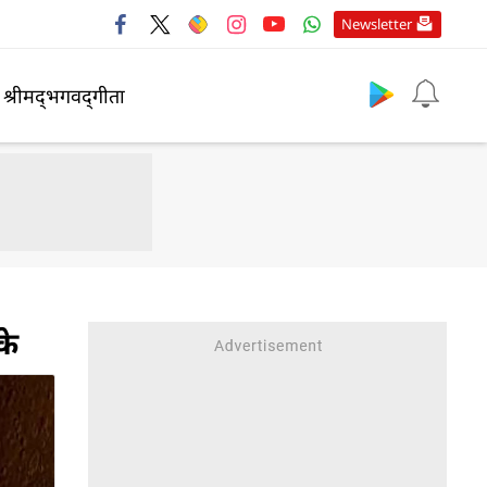
Newsletter
श्रीमद्‍भगवद्‍गीता
के