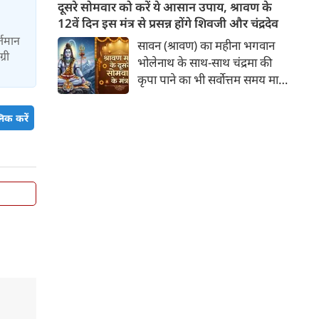
लेने वाले हैं? ज्योतिष और पंचांग के
दूसरे सोमवार को करें ये आसान उपाय, श्रावण के
अनुसार, किसी भी शुभ कार्य को सही
12वें दिन इस मंत्र से प्रसन्न होंगे शिवजी और चंद्रदेव
मुहूर्त में करने से सफलता की
र्तमान
सावन (श्रावण) का महीना भगवान
संभावना बढ़ जाती है। 'वेबदुनिया'
्री
भोलेनाथ के साथ-साथ चंद्रमा की
आपके लिए लेकर आया है 09
कृपा पाने का भी सर्वोत्तम समय माना
अगस्‍त, 2026 का विशेष पंचांग और
गया है। सावन के दूसरे सोमवार और
शुभ-अशुभ मुहूर्त।
12वें दिन का यह विशेष संयोग
िक करें
आपके जीवन से मानसिक तनाव,
नकारात्मकता और आर्थिक तंगी को
दूर कर सुख-समृद्धि ला सकता है। इस
बार दूसरा सोमवार 10 अगस्त 2026
को रहेगा।