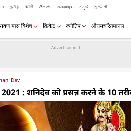
sh
தமிழ்
मराठी
తెలుగు
മലയാളം
ಕನ್ನಡ
ગુજરાતી
श्रावण मास विशेष
क्रिकेट
ज्योतिष
श्रीरामचरितमानस
Shani Dev
021 : शनिदेव को प्रसन्न करने के 10 तरी