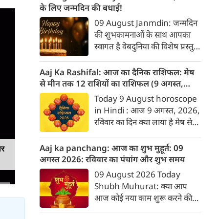
राशिफल आपकी योजना बनाने में
के लिए जन्मदिन की बधाई!
मददगार साबित होगा। जानिए मेष से
09 August Janmdin: जन्मदिन
मीन तक सभी 12 राशियों के लिए
की शुभकामनाओं के साथ आपका
यह सप्ताह कैसा रहने वाला है...
स्वागत है वेबदुनिया की विशेष प्रस्तुति
में। यह कॉलम नियमित रूप से उन
पाठकों के व्यक्तित्व और भविष्य के
Aaj Ka Rashifal: आज का दैनिक राशिफल: मेष
बारे में जानकारी देगा जिनका उस
से मीन तक 12 राशियों का राशिफल (9 अगस्‍त,
दिनांक को जन्मदिन होगा। पेश है
2026)
Today 9 August horoscope
दिनांक 9 को जन्मे व्यक्तियों के बारे
in Hindi : आज 9 अगस्‍त, 2026,
में जानकारी :
रविवार का दिन क्या लाया है मेष से
लेकर मीन राशि के लिए, यहां जानें
डेली होरोस्कोप के अनुसार वेबदुनिया
Aaj ka panchang: आज का शुभ मुहूर्त: 09
ार
पर दैनिक राशिफल के बारे में एकदम
अगस्‍त 2026: रविवार का पंचांग और शुभ समय
सटीक जानकारी...
09 August 2026 Today
Shubh Muhurat: क्या आप
आज कोई नया काम शुरू करने की
सोच रहे हैं? या कोई महत्वपूर्ण निर्णय