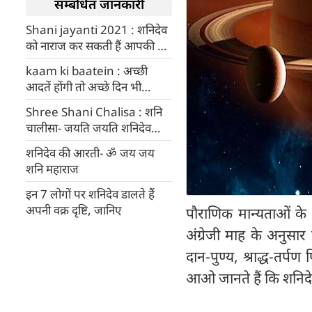
सम्बंधित जानकारी
Shani jayanti 2021 : शनिदेव
को नाराज कर सकती हैं आपकी ये
10 बुरी आदतें
kaam ki baatein : अच्छी
आदतें होंगी तो अच्छे दिन भी
आएंगे, जानिए शनिदेव को कौन सी
Shree Shani Chalisa : शनि
बातें पसंद हैं
चालीसा- जयति जयति शनिदेव
दयाला
शनिदेव की आरती- ॐ जय जय
शनि महाराज
इन 7 लोगों पर शनिदेव डालते हैं
अपनी वक्र दृष्टि, जानिए
पौराणिक मान्यताओं के 
अंग्रेजी माह के अनुस
दान-पुण्य, श्राद्ध-तर्प
आओ जानते हैं कि शनिदेव