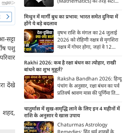
(Mathematics) की तरह सटीक,
अकाट्य और संदेह से परे बनाया
जाए। वे एक ऐसा सार्वभौमिक सत्य
मिथुन में मार्गी बुध का प्रभाव: भारत समेत दुनिया में
खोजना चाहते थे, जिस पर कोई भी
होंगे ये बड़े बदलाव
प्रश्नचिह्न न लगा सके। इसी विचार ने
वृषभ राशि के मंगल का 24 जुलाई
बुद्धिवाद (Rationalism) की नींव
-सट्टा
2026 को रोहिणी नक्षत्र से मृगशिरा
रखी। आइए, देकार्त के इस अद्भुत
नक्षत्र में गोचर होगा, जहां वे 12
दोष पशु
दार्शनिक चिंतन के 4 प्रमुख स्तंभों को
अगस्त तक रहेंगे। ज्योतिष की दुनिया
परिवार
गहराई से समझते हैं।
में एक बड़ा हलचल भरा मोड़ आ चुका
Rakhi 2026: कब है रक्षा बंधन का त्योहार, राखी
है- बुध ग्रह अपनी ही प्रिय राशि मिथुन
बांधने का शुभ मुहूर्त?
में सीधे (मार्गी) चलने लगे हैं। अब जब
Raksha Bandhan 2026: हिन्दू
बुद्धि और संवाद का कारक ग्रह सीधी
ा देंखे
पंचांग के अनुसार, रक्षा बंधन का पर्व
चाल चलेगा, तो जाहिर है आपकी
प्रतिवर्ष श्रावण मास की पूर्णिमा तिथि
सोच, बातचीत और फैसलों की रफ्तार
को मनाया जाता है। भारतीय संस्कृति
भी बदल जाएगी।
में इसे मिठास और खुशियों का उत्सव
चातुर्मास में सुख-समृद्धि लाने के लिए इन 4 महीनों में
ा, शहद,
माना गया है। यह भाई-बहन के प्रेम
राशि के अनुसार ये खास उपाय
का पावन पर्व है। यहां जानें रक्षा बंधन
Chaturmas Astrology
2026 कब है? जानें रक्षा बंधन
Remedies: हिंदू धर्म शास्त्रों के