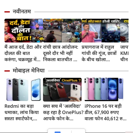
नवीनतम
मैं आज दर्द, डेटा और
रांची छात्र आंदोलन:
प्रयागराज में राहुल
जापान
दौलत की बात
दूसरे दौर भी नहीं
गांधी की गूंज, छात्रों
KMPH 
करुंगा, चक्रव्यूह में
निकला बातचीत का
के बीच खोला
चीन क
फंसे हैं देश के छात्र,
कोई नतीजा, MLA
रोजगार के '5 बंद
टाइफून
मोबाइल मेनिया
रील नशा है, छात्रों की
जयराम महतो ने
दरवाजों' का सच
में अलर
गूंज में बोले राहुल
किया अनशन का
स्कूल बं
गांधी
ऐलान
Redmi का बड़ा
क्या सच में 'अलविदा'
iPhone 16 पर बड़ी
धमाका, लांच किया
कह रहा है OnePlus?
डील, 67,900 रुपए
सस्ता स्मार्टफोन,
आपके फोन के
वाला फोन 40,612 रुपए
8,000mAh बैटरी
अपडेट्स और वारंटी पर
में खरीदने का मौका, ऐसे
और 50MP कैमरा
आया बड़ा अपडेट
मिलेगा डिस्काउंट