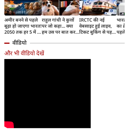
अमीर बनने से पहले
राहुल गांधी ने कुत्तों
IRCTC की नई
भारत म
बूढ़ा हो जाएगा भारत!
पर जो कहा... क्या
वेबसाइट हुई लाइव,
का क्रे
2050 तक हर 5 में 1
हम उस पर बात कर
टिकट बुकिंग से पहले
पहले जा
भारतीय होगा 60
सकते हैं?
करना होगा ये जरूरी
वाहनों 
वीडियो
साल से ज्यादा उम्र का
काम, जानें पूरा
और इन
तरीका
और भी वीडियो देखें