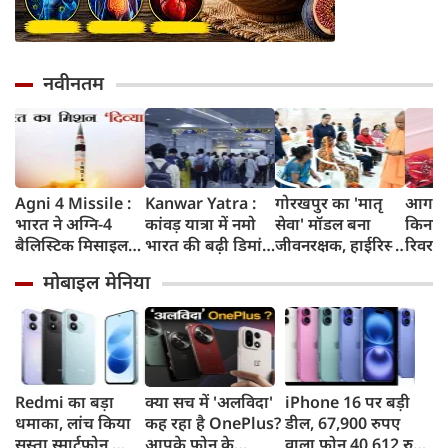
नवीनतम
Agni 4 Missile :
Kanwar Yatra :
गोरखपुर का 'मातृ
आगरा म
भारत ने अग्नि-4
कांवड़ यात्रा में नमो
सेवा' मॉडल बना
किनारे
बैलिस्टिक मिसाइल
भारत की बढ़ी डिमांड,
जीवनरक्षक, हाईरिस्क
रिवर फ्
का सफल परीक्षण
गाजियाबाद समेत
गर्भवती महिलाओं के
करोड़ 
मोबाइल मेनिया
किया, 4,000 KM
कई स्टेशनों पर 50%
इलाज से बची 77
करेगी 
तक मारक क्षमता
तक बढ़ी यात्रियों की
जिंदगियां
मिलेंग
संख्या
सुविधा
Redmi का बड़ा
क्या सच में 'अलविदा'
iPhone 16 पर बड़ी
धमाका, लांच किया
कह रहा है OnePlus?
डील, 67,900 रुपए
सस्ता स्मार्टफोन,
आपके फोन के
वाला फोन 40,612 रुपए