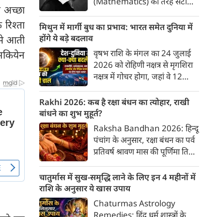
(Mathematics) की तरह सटीक,
 अच्छा
अकाट्य और संदेह से परे बनाया
रिश्ता
जाए। वे एक ऐसा सार्वभौमिक सत्य
मिथुन में मार्गी बुध का प्रभाव: भारत समेत दुनिया में
खोजना चाहते थे, जिस पर कोई भी
होंगे ये बड़े बदलाव
 से आती
प्रश्नचिह्न न लगा सके। इसी विचार ने
वृषभ राशि के मंगल का 24 जुलाई
ामकियेन
बुद्धिवाद (Rationalism) की नींव
2026 को रोहिणी नक्षत्र से मृगशिरा
रखी। आइए, देकार्त के इस अद्भुत
नक्षत्र में गोचर होगा, जहां वे 12
दार्शनिक चिंतन के 4 प्रमुख स्तंभों को
अगस्त तक रहेंगे। ज्योतिष की दुनिया
गहराई से समझते हैं।
में एक बड़ा हलचल भरा मोड़ आ चुका
Rakhi 2026: कब है रक्षा बंधन का त्योहार, राखी
है- बुध ग्रह अपनी ही प्रिय राशि मिथुन
बांधने का शुभ मुहूर्त?
में सीधे (मार्गी) चलने लगे हैं। अब जब
Raksha Bandhan 2026: हिन्दू
बुद्धि और संवाद का कारक ग्रह सीधी
पंचांग के अनुसार, रक्षा बंधन का पर्व
चाल चलेगा, तो जाहिर है आपकी
प्रतिवर्ष श्रावण मास की पूर्णिमा तिथि
सोच, बातचीत और फैसलों की रफ्तार
को मनाया जाता है। भारतीय संस्कृति
भी बदल जाएगी।
में इसे मिठास और खुशियों का उत्सव
चातुर्मास में सुख-समृद्धि लाने के लिए इन 4 महीनों में
माना गया है। यह भाई-बहन के प्रेम
राशि के अनुसार ये खास उपाय
का पावन पर्व है। यहां जानें रक्षा बंधन
Chaturmas Astrology
2026 कब है? जानें रक्षा बंधन
Remedies: हिंदू धर्म शास्त्रों के