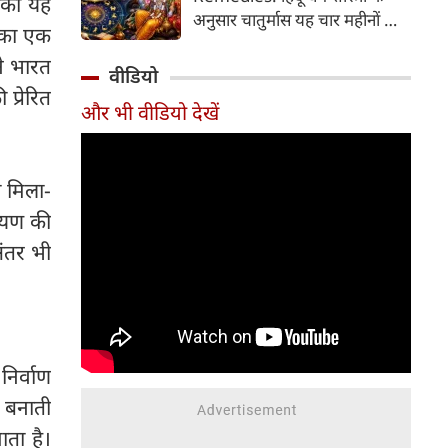
पको यह
2026 की तारीख...
अनुसार चातुर्मास यह चार महीनों का
ं का एक
पवित्र काल भगवान विष्णु के योगनिद्रा
े भारत
में जाने से प्रारंभ होकर देवउठनी
वीडियो
एकादशी पर समाप्त होता है। यदि
प्रेरित
और भी वीडियो देखें
आप अपनी राशि के अनुसार चातुर्मास
में कुछ विशेष उपाय करते हैं, तो
जीवन में आ रही और घर में सुख-
समृद्धि का वास होता है। यहां जानें
 मिला-
12 राशियों के लिए चातुर्मास के
मायण की
अचूक उपाय...
ंतर भी
िर्वाण
र बनाती
ता है।