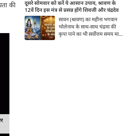
लेने वाले हैं? ज्योतिष और पंचांग के
दूसरे सोमवार को करें ये आसान उपाय, श्रावण के
्यता की
अनुसार, किसी भी शुभ कार्य को सही
12वें दिन इस मंत्र से प्रसन्न होंगे शिवजी और चंद्रदेव
मुहूर्त में करने से सफलता की
सावन (श्रावण) का महीना भगवान
संभावना बढ़ जाती है। 'वेबदुनिया'
भोलेनाथ के साथ-साथ चंद्रमा की
आपके लिए लेकर आया है 09
कृपा पाने का भी सर्वोत्तम समय माना
अगस्‍त, 2026 का विशेष पंचांग और
गया है। सावन के दूसरे सोमवार और
शुभ-अशुभ मुहूर्त।
12वें दिन का यह विशेष संयोग
आपके जीवन से मानसिक तनाव,
नकारात्मकता और आर्थिक तंगी को
दूर कर सुख-समृद्धि ला सकता है। इस
बार दूसरा सोमवार 10 अगस्त 2026
को रहेगा।
ार