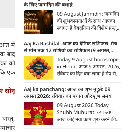
राशिफल आपकी योजना बनाने में
के लिए जन्मदिन की बधाई!
मददगार साबित होगा। जानिए मेष से
09 August Janmdin: जन्मदिन
मीन तक सभी 12 राशियों के लिए
की शुभकामनाओं के साथ आपका
यह सप्ताह कैसा रहने वाला है...
स्वागत है वेबदुनिया की विशेष प्रस्तुति
में। यह कॉलम नियमित रूप से उन
पाठकों के व्यक्तित्व और भविष्य के
Aaj Ka Rashifal: आज का दैनिक राशिफल: मेष
ुआत में
बारे में जानकारी देगा जिनका उस
से मीन तक 12 राशियों का राशिफल (9 अगस्‍त,
सके बाद
दिनांक को जन्मदिन होगा। पेश है
2026)
Today 9 August horoscope
ंका को
दिनांक 9 को जन्मे व्यक्तियों के बारे
in Hindi : आज 9 अगस्‍त, 2026,
में जानकारी :
्कि एक
रविवार का दिन क्या लाया है मेष से
लेकर मीन राशि के लिए, यहां जानें
डेली होरोस्कोप के अनुसार वेबदुनिया
Aaj ka panchang: आज का शुभ मुहूर्त: 09
िए सोनू
पर दैनिक राशिफल के बारे में एकदम
अगस्‍त 2026: रविवार का पंचांग और शुभ समय
सटीक जानकारी...
09 August 2026 Today
Shubh Muhurat: क्या आप
वास्तु,
आज कोई नया काम शुरू करने की
सोच रहे हैं? या कोई महत्वपूर्ण निर्णय
 समाचार