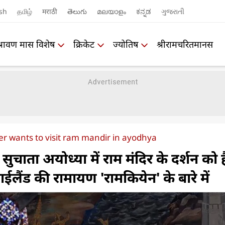
sh
தமிழ்
मराठी
తెలుగు
മലയാളം
ಕನ್ನಡ
ગુજરાતી
श्रावण मास विशेष
क्रिकेट
ज्योतिष
श्रीरामचरितमानस
r wants to visit ram mandir in ayodhya
ुचाता अयोध्या में राम मंदिर के दर्शन को है
ईलैंड की रामायण 'रामकियेन' के बारे में