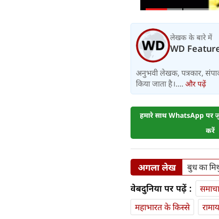
लेखक के बारे में
WD Featur
अनुभवी लेखक, पत्रकार, संपा
किया जाता है।....
और पढ़ें
हमारे साथ WhatsApp पर जुड
करें
अगला लेख
बुध का मिथ
वेबदुनिया पर पढ़ें :
समाच
महाभारत के किस्से
रामा