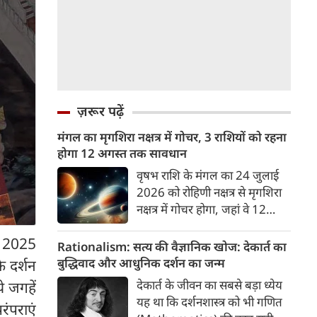
ज़रूर पढ़ें
मंगल का मृगशिरा नक्षत्र में गोचर, 3 राशियों को रहना
होगा 12 अगस्त तक सावधान
वृषभ राशि के मंगल का 24 जुलाई
2026 को रोहिणी नक्षत्र से मृगशिरा
नक्षत्र में गोचर होगा, जहां वे 12
अगस्त तक रहेंगे। मंगल के इस नक्षत्र
्ड 2025
परिवर्तन के चलते 3 राशि के लोगों
Rationalism: सत्य की वैज्ञानिक खोज: देकार्त का
को 12 अगस्त तक रहना होगा
बुद्धिवाद और आधुनिक दर्शन का जन्म
े दर्शन
सावधान। चलिए जानते हैं कि किन
देकार्त के जीवन का सबसे बड़ा ध्येय
े जगहें
राशि 3 राशियों को रहना होगा
यह था कि दर्शनशास्त्र को भी गणित
रंपराएं
सावधान।