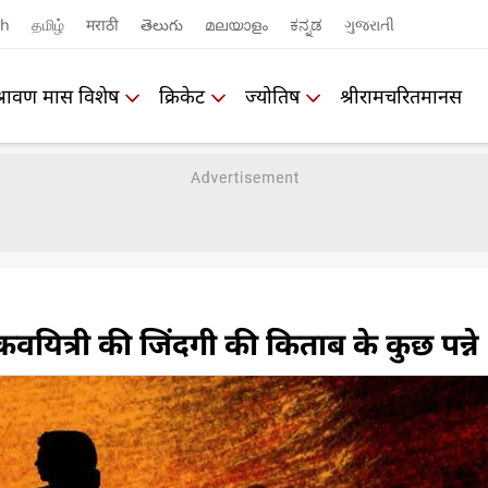
sh
தமிழ்
मराठी
తెలుగు
മലയാളം
ಕನ್ನಡ
ગુજરાતી
श्रावण मास विशेष
क्रिकेट
ज्योतिष
श्रीरामचरितमानस
कवयित्री की जिंदगी की किताब के कुछ पन्ने