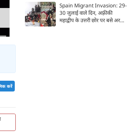
देश भारत, लोकजीवन की अंतहीन
Spain Migrant Invasion: 29-
विविधताओं का गहरा जमावड़ा है।
30 जुलाई वाले दिन, अफ़्रीकी
महाद्वीप के उत्तरी छोर पर बसे अरबी
राजशाही के देश मोरक्को से भाग रहे
'जेन-जी' किस्म के हज़ारों युवाओं ने
एक ऐसा दृश्य रच दिया, जिससे
यूरोपीय संघ के देशों में तहलका मच
गया। वे गिरते-पड़ते-दौड़ते हुए
मोरक्को से ही सटे—पर स्पेनी
स्वामित्व वाले एक छोटे से अलग
भूखंड पर बसे— 'सेउता' (Ceuta)
नाम के शहर में ऐसे पहुँचे, मानो
िक करें
आनन-फानन में उस पर धावा बोल
दिया गया है।
त