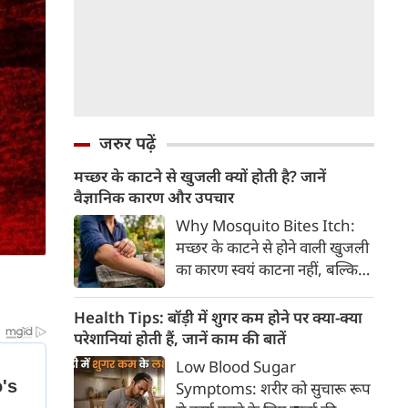
जरुर पढ़ें
मच्छर के काटने से खुजली क्यों होती है? जानें
वैज्ञानिक कारण और उपचार
Why Mosquito Bites Itch:
मच्छर के काटने से होने वाली खुजली
का कारण स्वयं काटना नहीं, बल्कि
मच्छर की लार के प्रति शरीर की
प्रतिरक्षा प्रतिक्रिया है। हिस्टामिन के
Health Tips: बॉड़ी में शुगर कम होने पर क्या-क्या
निकलने से त्वचा पर लालिमा, सूजन
परेशानियां होती हैं, जानें काम की बातें
और खुजली होती है। यहां जानिए
Low Blood Sugar
मच्छर के काटने से खुजली क्यों होती
Symptoms: शरीर को सुचारू रूप
है, इसके पीछे का वैज्ञानिक कारण