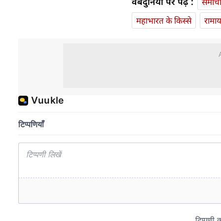
वेबदुनिया पर पढ़ें :
समाच
महाभारत के किस्से
रामा