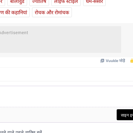
ार
बॉलीवुड
ज्योतिष
लाइफ स्‍टाइल
धर्म-संसार
यण की कहानियां
रोचक और रोमांचक