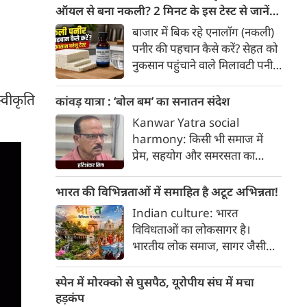
हैक्स।
ऑयल से बना नकली? 2 मिनट के इस टेस्ट से जानें
सच्चाई
बाजार में बिक रहे एनालॉग (नकली)
पनीर की पहचान कैसे करें? सेहत को
नुकसान पहुंचाने वाले मिलावटी पनीर
को परखने के 5 आसान घरेलू तरीके
यहां जानें।
्वीकृति
कांवड़ यात्रा : ‘बोल बम’ का सनातन संदेश
Kanwar Yatra social
harmony: किसी भी समाज में
प्रेम, सहयोग और समरसता का
वातावरण तब स्वतः निर्मित होता है,
जब व्यक्ति अपने अहंकार का त्याग
भारत की विभिन्नताओं में समाहित है अटूट अभिन्नता!
कर भक्ति का पथ अपनाता है। कांवड़
Indian culture: भारत
यात्रा इसी सत्य का सजीव प्रतीक है।
विविधताओं का लोकसागर है।
मनुष्य को मनुष्य से जोड़ने वाली
भारतीय लोक समाज, सागर जैसी
सांस्कृतिक चेतना की यह एक विराट
विशालता के साथ ही साथ लोकजीवन
यात्रा है जिसमें जाति, वर्ग, भाषा,
में समायी अंतहीन विविधताओं का
स्पेन में मोरक्को से घुसपैठ, यूरोपीय संघ में मचा
क्षेत्र, आर्थिक स्थिति और सामाजिक
जीता-जागता संग्रहालय हैं। हमारा
हड़कंप
भेदभाव गौण हो जाते हैं।