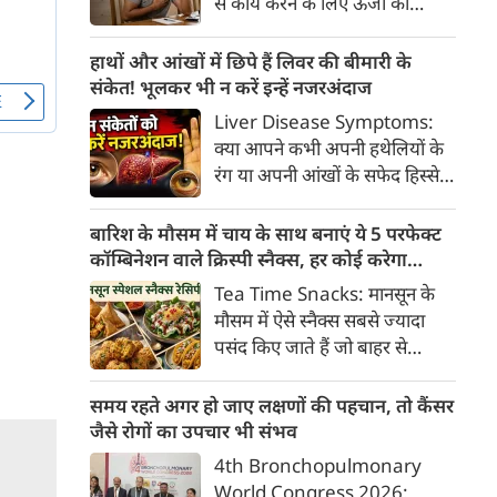
से कार्य करने के लिए ऊर्जा की
क्या है, हिस्टामिन की क्या भूमिका
आवश्यकता होती है और इस ऊर्जा
होती है और खुजली से राहत पाने के
का प्रमुख स्रोत ग्लूकोज यानी ब्लड
हाथों और आंखों में छिपे हैं लिवर की बीमारी के
प्रभावी घरेलू व चिकित्सीय उपाय।
शुगर है। जब शरीर में ब्लड शुगर का
संकेत! भूलकर भी न करें इन्हें नजरअंदाज
स्तर सामान्य से कम हो जाता है, तो
Liver Disease Symptoms:
इस स्थिति को हाइपोग्लाइसीमिया
क्या आपने कभी अपनी हथेलियों के
(Hypoglycemia) कहा जाता है।
रंग या अपनी आंखों के सफेद हिस्से
ब्लड शुगर कम होने पर शरीर तुरंत
(स्केलेरा) पर बारीकी से गौर किया है?
संकेत देना शुरू कर देता है।
अक्सर हम हलकी लालिमा या आंखों
बारिश के मौसम में चाय के साथ बनाएं ये 5 परफेक्ट
के पीलेपन को थकान समझकर टाल
कॉम्बिनेशन वाले क्रिस्पी स्नैक्स, हर कोई करेगा
देते हैं। लेकिन शरीर के ये छोटे-छोटे
तारीफ
Tea Time Snacks: मानसून के
बदलाव असल में एक बहुत बड़ी
मौसम में ऐसे स्नैक्स सबसे ज्यादा
चेतावनी हो सकते हैं।
पसंद किए जाते हैं जो बाहर से
कुरकुरे, अंदर से नरम और स्वाद में
लाजवाब हों। यहां आपके लिये प्रस्तुत
समय रहते अगर हो जाए लक्षणों की पहचान, तो कैंसर
हैं पकौड़ों से लेकर कॉर्न फ्रिटर्स तक
जैसे रोगों का उपचार भी संभव
के कई मसालेदार स्नैक्स की ऐसी
4th Bronchopulmonary
रेसिपीज, जिन्हें आप घर पर कम
World Congress 2026: