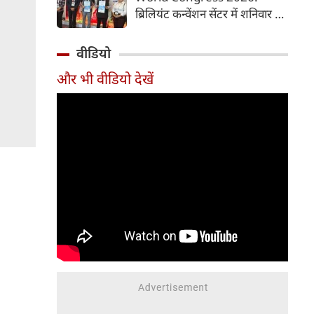
समय में आसानी से तैयार कर सकते
ब्रिलियंट कन्वेंशन सेंटर में शनिवार से
हैं।
चौथी ब्रोंकोपल्मोनरी वर्ल्ड कांग्रेस
2026 की मुख्य कॉन्फ्रेंस की
वीडियो
शुरुआत हुई। इस कॉन्फ्रेंस में देश-
और भी वीडियो देखें
विदेश से आए पल्मोनोलॉजिस्ट,
क्रिटिकल केयर विशेषज्ञ, थोरासिक
सर्जन, मेडिकल रिसर्चर और युवा
चिकित्सक शामिल हुए। पहले दिन
विशेषज्ञों ने फेफड़ों की बीमारियों के
आधुनिक उपचार, नई रिसर्च और
उन्नत तकनीकों पर अपने अनुभव
साझा किए। इस कॉन्फ्रेंस में 700 से
अधिक प्रतिभागियों ने पंजीकरण
(रजिस्ट्रेशन) कराया है।