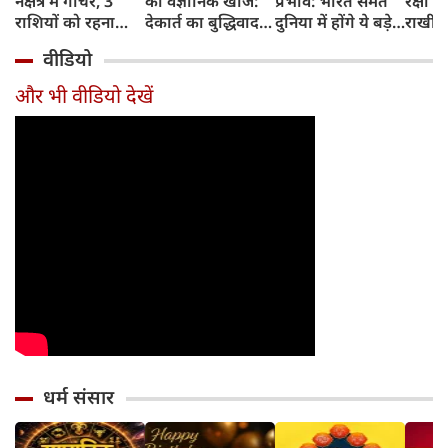
नक्षत्र में गोचर, 3
की वैज्ञानिक खोज:
प्रभाव: भारत समेत
रक्षा ब
राशियों को रहना
देकार्त का बुद्धिवाद
दुनिया में होंगे ये बड़े
राखी ब
होगा 12 अगस्त तक
और आधुनिक दर्शन
बदलाव
मुहूर्त?
वीडियो
सावधान
का जन्म
और भी वीडियो देखें
धर्म संसार