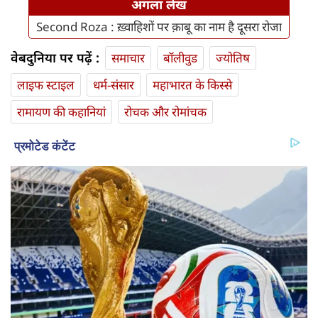
अगला लेख
Second Roza : ख़्वाहिशों पर क़ाबू का नाम है दूसरा रोजा
वेबदुनिया पर पढ़ें :
समाचार
बॉलीवुड
ज्योतिष
लाइफ स्‍टाइल
धर्म-संसार
महाभारत के किस्से
रामायण की कहानियां
रोचक और रोमांचक