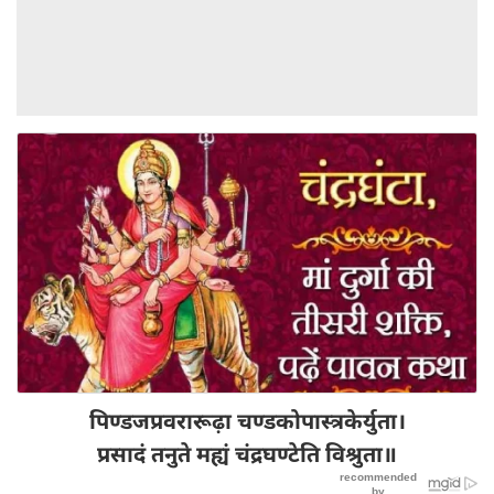
पिण्डजप्रवरारूढ़ा चण्डकोपास्त्रकेर्युता।
प्रसादं तनुते मह्यं चंद्रघण्टेति विश्रुता॥