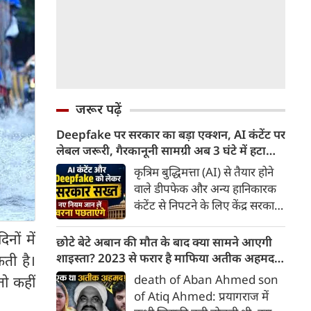
जरूर पढ़ें
Deepfake पर सरकार का बड़ा एक्शन, AI कंटेंट पर
लेबल जरूरी, गैरकानूनी सामग्री अब 3 घंटे में हटानी
होगी, नए नियम जान लें वरना पछताएंगे
कृत्रिम बुद्धिमत्ता (AI) से तैयार होने
वाले डीपफेक और अन्य हानिकारक
कंटेंट से निपटने के लिए केंद्र सरकार
ने नियामक व्यवस्था को और सख्त
नों में
किया है। सरकार ने AI से तैयार कंटेंट
छोटे बेटे अबान की मौत के बाद क्या सामने आएगी
पर स्पष्ट लेबल और पहचान योग्य
शाइस्ता? 2023 से फरार है माफिया अतीक अहमद
कती है।
मेटाडेटा उपलब्ध कराना अनिवार्य
की पत्नी
death of Aban Ahmed son
तो कहीं
किया है। साथ ही, सरकारी या
of Atiq Ahmed: प्रयागराज में
न्यायालय के आदेश के आधार पर