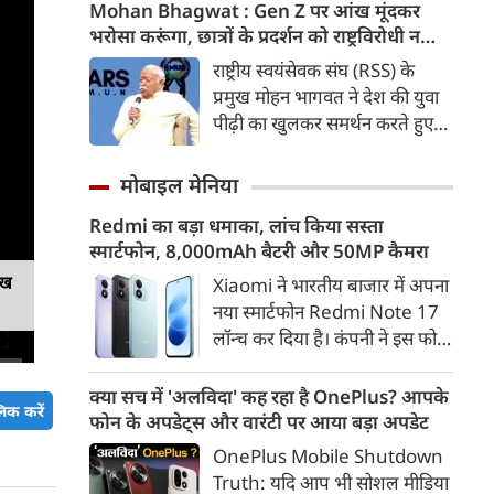
कड़ी में अब ताजनगरी में यमुना नदी
Mohan Bhagwat : Gen Z पर आंख मूंदकर
के किनारों को खूबसूरत, प्रदूषण मुक्त
भरोसा करूंगा, छात्रों के प्रदर्शन को राष्ट्रविरोधी न
और उपयोगी बनाने की बड़ी तैयारी
बताएं, RSS प्रमुख मोहन भागवत का बड़ा बयान, चीन
राष्ट्रीय स्वयंसेवक संघ (RSS) के
शुरू हो गई है। आगरा के झलकारी
और पाकिस्तान को लेकर क्या कहा
प्रमुख मोहन भागवत ने देश की युवा
बाई चौराहे से लेकर वेदांत मंदिर के
पीढ़ी का खुलकर समर्थन करते हुए
पास यमुना किनारे (यमुना बैंक साइड)
कहा कि वह Gen Z पर आंख
एक नए और भव्य पार्क का विकास
मूंदकर भरोसा करेंगे। उन्होंने कहा कि
मोबाइल मेनिया
किया जा रहा है।
विरोध-प्रदर्शन में शामिल होने वाले
Redmi का बड़ा धमाका, लांच किया सस्ता
छात्रों को राष्ट्रविरोधी नहीं कहा जाना
स्मार्टफोन, 8,000mAh बैटरी और 50MP कैमरा
चाहिए। युवाओं की बात को दबाने के
बजाय उनके साथ संवाद के जरिए
ेख
Xiaomi ने भारतीय बाजार में अपना
उनकी चिंताओं को समझने की
नया स्मार्टफोन Redmi Note 17
जरूरत है।
लॉन्च कर दिया है। कंपनी ने इस फोन
को TrueColour AMOLED
डिस्प्ले, 8,000mAh की बड़ी बैटरी
क्या सच में 'अलविदा' कह रहा है OnePlus? आपके
िक करें
और Qualcomm Snapdragon
फोन के अपडेट्स और वारंटी पर आया बड़ा अपडेट
चिपसेट के साथ पेश किया है। फोन में
OnePlus Mobile Shutdown
50MP का मेन कैमरा दिया गया है।
Truth: यदि आप भी सोशल मीडिया