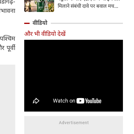
ंडीगढ़-
इसके अलावा Redmi Note 17 में
मिलाने संबंधी दावे पर बवाल मच
Corning Gorilla Glass 7i
 संभावना
गया। मोदी सरकार में मंत्री राम मोहन
प्रोटेक्शन, IP65 रेटिंग और मजबूत
नायडू किंजरापु ने इसका खंडन करते
वीडियो
चेसिस जैसे फीचर्स मिलते हैं।
हुए कहा कि सरकार की एटीएफ में
और भी वीडियो देखें
इथेनॉल मिलाने की कोई योजना नहीं
 पश्चिम
है।
 पूर्वी