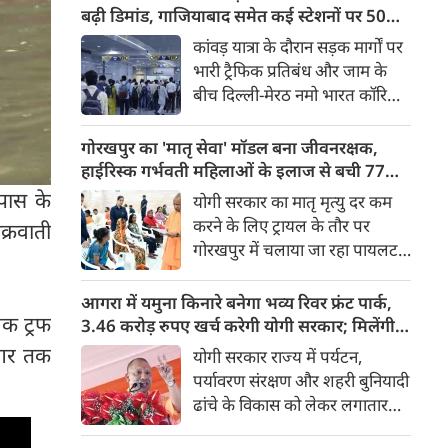
किया। रक्षा मंत्रालय के मुताबिक, यह
बढ़ी डिमांड, गाजियाबाद समेत कई स्टेशनों पर 50%
परीक्षण स्ट्रैटेजिक फोर्सेज कमांड
तक बढ़ी यात्रियों की संख्या
कांवड़ यात्रा के दौरान सड़क मार्गों पर
(SFC) और रक्षा अनुसंधान एवं
भारी ट्रैफिक प्रतिबंध और जाम के
विकास संगठन (DRDO) की ओर से
बीच दिल्ली-मेरठ नमो भारत कॉरिडोर
किया गया।
लाखों यात्रियों के लिए सबसे भरोसेमंद
परिवहन विकल्प बनकर उभरा है।
गोरखपुर का 'मातृ सेवा' मॉडल बना जीवनरक्षक,
तेज़, समयबद्ध और आरामदायक
हाईरिस्क गर्भवती महिलाओं के इलाज से बची 77
सफर के चलते कॉरिडोर के कई
जिंदगियां
पास के
योगी सरकार का मातृ मृत्यु दर कम
स्टेशनों पर यात्रियों की संख्या में 40
करने के लिए ट्रायल के तौर पर
क्रवाती
से 50 प्रतिशत तक बढ़ गई है।
गोरखपुर में चलाया जा रहा पायलट
प्रोजेक्ट पूरे प्रदेश के लिए नजीर
बनकर उभरा है। मुख्यमंत्री योगी
आगरा में यमुना किनारे बनेगा भव्य रिवर फ्रंट पार्क,
आदित्यनाथ के निर्देश पर पायलट
एक ट्रफ
3.46 करोड़ रुपए खर्च करेगी योगी सरकार; मिलेंगी ये
प्रोजेक्ट ‘मातृ सेवा’ का लक्ष्य हाई
खास सुविधाएं
सागर तक
योगी सरकार राज्य में पर्यटन,
रिस्क गर्भवती केसों को तुरंत बड़े
पर्यावरण संरक्षण और शहरी बुनियादी
अस्पतालों में रेफर कर बचाना है।
ढांचे के विकास को लेकर लगातार
ऐतिहासिक कदम उठा रही है। इसी