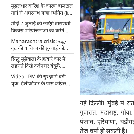
मूसलधार बारिश के कारण बालटाल
मार्ग से अमरनाथ यात्रा स्थगित (live
Updates)
मोदी 7 जुलाई को जाएंगे वाराणसी,
विकास परियोजनाओं का करेंगे
शिलान्यास
Maharashtra crisis: उद्धव
गुट की याचिका की सुनवाई को
तैयार सुप्रीम कोर्ट
सिद्धू मूसेवाला के हत्यारे कार में
लहराते दिखे दर्जनभर बंदूकें,
VIDEO आया सामने
Video : PM की सुरक्षा में बड़ी
चूक, हेलीकॉप्टर के पास कांग्रेस
कार्यकर्ताओं ने उड़ाए काले गुब्बारे
नई दिल्ली। मुंबई में र
गुजरात, महाराष्ट्र, गोव
पंजाब, हरियाणा, चंडीगढ़
तेज वर्षा हो सकती है।