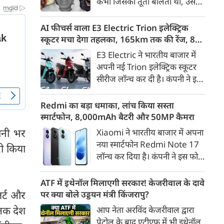
कभी जिसकी तूती बोलती थी, उस
गैरकानूनी जानकारी हटाने की
पूर्व सांसद और माफिया अतीक
समयसीमा 36 घंटे से घटाकर 3 घंटे
अहमद के कुनबे पर कानून और
AI फीचर्स वाला E3 Electric Trion इलेक्ट्रिक
कर दी गई है।
किस्मत की दोहरी मार पड़ रही है।
स्कूटर मचा देगा तहलका, 165km तक की रेंज, 8
जिस झांसी जिले में अप्रैल 2023 में
साल की बैटरी वारंटी, कीमत जानेंगे तो हो जाएंगे
E3 Electric ने भारतीय बाजार में
अतीक के एनकाउंटर में मारे गए बेटे
हैरान
अपनी नई Trion इलेक्ट्रिक स्कूटर
असद की सांसें थमी थीं, उसी झांसी में
सीरीज लॉन्च कर दी है। कंपनी ने इसे
अब उसके छोटे बेटे अबान की भीषण
तीन वेरिएंट C1, C1x और C2 में
सड़क दुर्घटना में जान चली गई है।
पेश किया है। Trion की शुरुआती
Redmi का बड़ा धमाका, लांच किया सस्ता
कीमत 99,999 रुपए (एक्स-शोरूम,
स्मार्टफोन, 8,000mAh बैटरी और 50MP कैमरा
बेंगलुरु) रखी गई है। फिलहाल इसकी
पानी भर
Xiaomi ने भारतीय बाजार में अपना
बुकिंग बेंगलुरु के ग्राहकों के लिए
नया स्मार्टफोन Redmi Note 17
री किया
कंपनी की आधिकारिक वेबसाइट के
लॉन्च कर दिया है। कंपनी ने इस फोन
जरिए शुरू की गई है। आने वाले समय
को TrueColour AMOLED
में इसे दूसरे शहरों में भी उपलब्ध
डिस्प्ले, 8,000mAh की बड़ी बैटरी
ATF में इथेनॉल मिलाएगी सरकार! केजरीवाल के दावे
कराया जाएगा।
और Qualcomm Snapdragon
लर्ट और
पर क्या बोले उड्डयन मंत्री किंजरापु?
चिपसेट के साथ पेश किया है। फोन में
 तक देश
आप नेता अरविंद केजरीवाल द्वारा
50MP का मेन कैमरा दिया गया है।
पेट्रोल के बाद एटीएफ में भी इथेनॉल