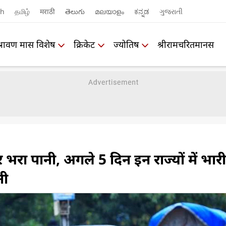
sh
தமிழ்
मराठी
తెలుగు
മലയാളം
ಕನ್ನಡ
ગુજરાતી
श्रावण मास विशेष
क्रिकेट
ज्योतिष
श्रीरामचरितमानस
पर भरा पानी, अगले 5 दिन इन राज्यों में भारी
नी