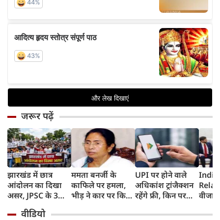
जरूर पढ़ें
झारखंड में छात्र
ममता बनर्जी के
UPI पर होने वाले
India
आंदोलन का दिखा
काफिले पर हमला,
अधिकांश ट्रांजैक्शन
Relat
असर, JPSC के 3
भीड़ ने कार पर किया
रहेंगे फ्री, किन पर
वीजा 
सदस्‍यों ने दिया
पथराव, भाजपा और
लगेगा टैक्स, सरकार
इमिग्रे
वीडियो
इस्‍तीफा, प्रदर्शन को
पुलिस पर लगा यह
ने दिया बड़ा अपडेट
अलावा