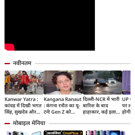
नवीनतम
Kanwar Yatra :
Kangana Ranaut
दिल्ली-NCR में भारी
UP के क
कांवड़ में दिखी भगत
: कंगना रनौत का यू-
बारिश के बाद
पर लगे
सिंह, सुखदेव और
टर्न! Gen Z को
हाहाकार, कई इलाकों
होगी न
राजगुरु की
बताया भारत की
में जलभराव, घंटों
शपथ; 
मोबाइल मेनिया
अमरगाथा,
'सबसे बड़ी ताकत',
जाम में फंसे लोग,
मीटर दा
शिवभक्तों ने अनोखे
कुछ दिन पहले
सड़कों पर भरा कमर
पर सख्