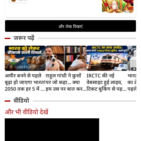
जरूर पढ़ें
अमीर बनने से पहले
राहुल गांधी ने कुत्तों
IRCTC की नई
भारत म
बूढ़ा हो जाएगा भारत!
पर जो कहा... क्या
वेबसाइट हुई लाइव,
का क्रे
2050 तक हर 5 में 1
हम उस पर बात कर
टिकट बुकिंग से पहले
पहले जा
भारतीय होगा 60
सकते हैं?
करना होगा ये जरूरी
वाहनों 
वीडियो
साल से ज्यादा उम्र का
काम, जानें पूरा
और इन
तरीका
और भी वीडियो देखें