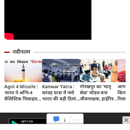
नवीनतम
Agni 4 Missile :
Kanwar Yatra :
गोरखपुर का 'मातृ
आगरा म
भारत ने अग्नि-4
कांवड़ यात्रा में नमो
सेवा' मॉडल बना
किनारे
बैलिस्टिक मिसाइल
भारत की बढ़ी डिमांड,
जीवनरक्षक, हाईरिस्क
रिवर फ्
का सफल परीक्षण
गाजियाबाद समेत
गर्भवती महिलाओं के
करोड़ 
किया, 4,000 KM
कई स्टेशनों पर 50%
इलाज से बची 77
करेगी 
तक मारक क्षमता
तक बढ़ी यात्रियों की
जिंदगियां
मिलेंग
संख्या
सुविधा