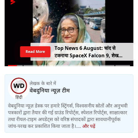
Top News 6 August: चांद से
Read More
टकराया SpaceX Falcon 9, शेख
हसीना की घर वापसी का ऐलान, MP में बस
किराया बढ़ा
लेखक के बारे में
वेबदुनिया न्यूज़ टीम
वेबदुनिया न्यूज़ डेस्क पर हमारे स्ट्रिंगर्स, विश्वसनीय स्रोतों और अनुभवी
पत्रकारों द्वारा तैयार की गई ग्राउंड रिपोर्ट्स, स्पेशल रिपोर्ट्स, साक्षात्कार
तथा रीयल-टाइम अपडेट्स को वरिष्ठ संपादकों द्वारा सावधानीपूर्वक
जांच-परख कर प्रकाशित किया जाता है।....
और पढ़ें