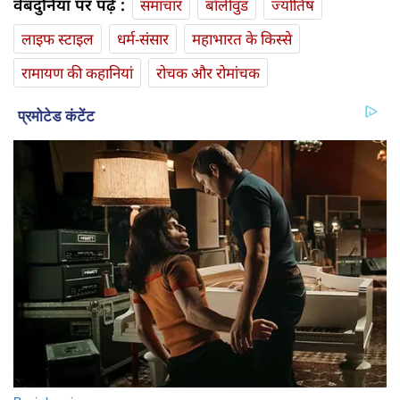
वेबदुनिया पर पढ़ें :
समाचार
बॉलीवुड
ज्योतिष
लाइफ स्‍टाइल
धर्म-संसार
महाभारत के किस्से
रामायण की कहानियां
रोचक और रोमांचक