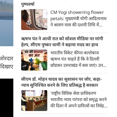
भारत में भी दशकों तक विकास की
पुष्पवर्षा
मुख्यधारा से कटे रहने का दर्द सहती
CM Yogi showering flower
रही। जिस गांव की मिट्टी ने देश को
petals: मुख्यमंत्री योगी आदित्यनाथ
ऐसा वीर सपूत दिया, उसी गांव की
ने श्रावण मास की दशमी तिथि में
तीन पीढ़ियां हर साल बारिश के मौसम
भोलेबाबा के भक्तों पर श्रद्धा के पुष्प
में दुनिया से कट जाने की मजबूरी
बरसाए। गोरक्षपीठाधीश्वर के साथ
ऋषभ पंत ने आधी रात को सोशल मीडिया पर मांगी
झेलती रहीं।
रामायण सीरियल में भगवान राम की
हेल्‍प, सीएम पुष्‍कर धामी ने बढ़ाया मदद का हाथ
भूमिका निभाने वाले मेरठ के सांसद
भारतीय विकेट कीपर-बल्लेबाज
अरुण गोविल समेत सभी
जोरदार
ऋषभ पंत चाहते हैं कि वे दिल्‍ली
जनप्रतिनिधियों ने आस्था को सम्मान
छोडकर उत्तराखंड में बस जाएं। उनका
 दिखाए
देते हुए शिवभक्त कांवड़ यात्रियों पर
कहना है कि उनका बचपन उत्तराखंड
गुलाब की पंखुड़ियां बरसाईं।
में बीत है, उससे उनकी यादें जुडी हैं।
सीएम डॉ. मोहन यादव का सुशासन पर जोर, कहा-
इसलिए घर लौटना चाहता हूं, लेकिन
न्याय सुनिश्चित करने के लिए प्रतिबद्ध है सरकार
मनचाही जमीन नहीं मिल रही है। कुछ
'राष्ट्रीय विधिक सेवा प्राधिकरण
इस इच्‍छा के साथ ऋषभ पंत ने आधी
भारतीय न्याय परंपरा को समृद्ध करने
रात को पोस्‍ट लिखी।
की दिशा में अपने दायित्वों का निर्वहन
कर रहा है। आज के इस आयोजन की