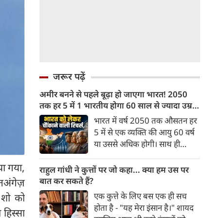
जरूर पढ़ें
अमीर बनने से पहले बूढ़ा हो जाएगा भारत! 2050
तक हर 5 में 1 भारतीय होगा 60 साल से ज्यादा उम्र
का
भारत में वर्ष 2050 तक औसतन हर
5 में से एक व्यक्ति की आयु 60 वर्ष
या उससे अधिक होगी। साथ ही
लगभग 10 में से 7 बुजुर्ग ग्रामीण
या गया,
भारत में रहेंगे। ‘ट्रांसफॉर्म रूरल
राहुल गांधी ने कुत्तों पर जो कहा... क्या हम उस पर
इंडिया’ (टीआरआई) की रिचर्स के
बात कर सकते हैं?
तअंगेज़
अनुसार भारत विकसित देशों के
एक कुत्ते के लिए बस एक ही सच
 शो को
विपरीत समृद्ध बनने से पहले ही वृद्ध
होता है - "यह मेरा इंसान है।" शायद
हिस्सा
होती आबादी वाले देश की श्रेणी में