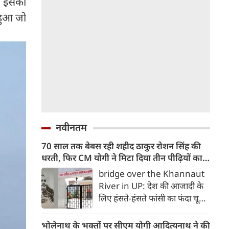
ने इसका
 हुआ जो
नवीनतम
70 साल तक बेबस रही शहीद ठाकुर रोशन सिंह की
धरती, फिर CM योगी ने मिटा दिया तीन पीढ़ियों का
दर्द
bridge over the Khannaut
River in UP: देश की आजादी के
लिए हंसते-हंसते फांसी का फंदा चूमने
वाले अमर शहीद क्रांतिकारी ठाकुर
रोशन सिंह की जन्मभूमि आजाद
भोलेनाथ के भक्तों पर सीएम योगी आदित्यनाथ ने की