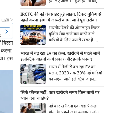
इसलिए आज भी कुत्ते इंसानों को,
पहुंच रहा है।
इंसानों से बेहतर समझते हैं। जब हम
भू-राजनीति से लेकर कृत्रिम
IRCTC की नई वेबसाइट हुई लाइव, टिकट बुकिंग से
बुद्धिमत्ता, जलवायु परिवर्तन से लेकर
पहले करना होगा ये जरूरी काम, जानें पूरा तरीका
क्रिकेट तक हर विषय पर बहस कर
भारतीय रेलवे की ऑनलाइन टिकट
सकते हैं, तो उस जीव पर भी एक
बुकिंग सेवा इस्तेमाल करने वाले
गंभीर चर्चा बनती है जिसने किसी भी
यात्रियों के लिए जरूरी खबर है।
 हिस्सा
सभ्यता से पहले इंसान का साथ चुना
IRCTC ने अपनी नई टिकट बुकिंग
था। दुर्भाग्य यह है कि आज कुत्तों के
क करना,
वेबसाइट का बीटा वर्जन लॉन्च कर
भारत में बढ़ रहा EV का क्रेज, खरीदने से पहले जानें
बारे में हमारी राय पशु-चिकित्सकों,
ा था। इस
दिया है। करीब 24 साल पुराने
इलेक्ट्रिक वाहनों के 4 प्रकार और इनके फायदे
व्यवहार वैज्ञानिकों या विशेषज्ञों से
इंटरफेस के बाद वेबसाइट को नए
भारत में तेजी से बढ़ रहा EV का
कम... और व्हाट्सऐप यूनिवर्सिटी से
डिजाइन और कई नए फीचर्स के साथ
चलन, 2030 तक 30% नई गाड़ियों
ज़्यादा बनती है।
अपडेट किया गया है।
का लक्ष्य, जानें इलेक्ट्रिक वाहन
कितने प्रकार के होते हैं और क्या है
200 अरब रुपए का मौका
सिर्फ कीमत नहीं, कार खरीदते समय किन बातों पर
ध्यान देना चाहिए?
नई कार खरीदना एक बड़ा फैसला
होता है। पहले जहां ज़्यादातर लोग