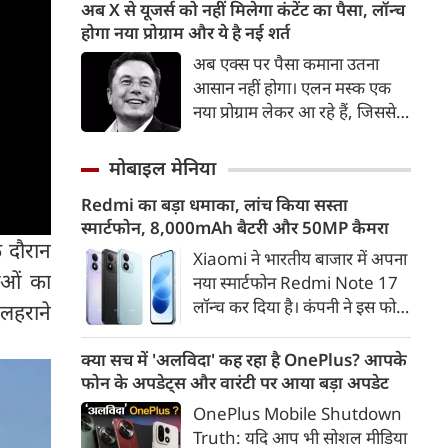
थीम, एक आवाज, सशक्त भविष्य,
अब X से यूजर्स को नहीं मिलेगा कंटेंट का पैसा, लॉन्‍च
गरिमा, समावेशन के माध्यम से न्याय
होगा नया प्रोग्राम और ये है नई शर्त
पहुंचना है। न्याय, स्वतंत्रता और
अब एक्‍स पर पैसा कमाना उतना
बंधुत्व को लोकतंत्र का आधार बनाया
आसान नहीं होगा। एलन मस्‍क एक
गया है। मध्यस्थता के माध्यम से छोटे-
नया प्रोग्राम लेकर आ रहे हैं, जिससे
छोटे मामलों का निपटारा कर हम केस
यूजर्स को कंटेंट का पैसा नहीं मिल
पेंडेंसी जैसे गंभीर विषयों पर मंथन
सकेगा। इसके लिए बकायदा एक शर्त
मोबाइल मेनिया
कर रहे हैं। हमारे लिए न्याय की
रख दी गई है।
अवधारणा पंच परमेश्नरों की परंपरा
Redmi का बड़ा धमाका, लांच किया सस्ता
रही है, जिन्होंने कभी समझाइश
स्मार्टफोन, 8,000mAh बैटरी और 50MP कैमरा
देकर, कभी समझौतों से विवादों को
 दौरान
Xiaomi ने भारतीय बाजार में अपना
सहजता से सुलझाया है।
ाओं का
नया स्मार्टफोन Redmi Note 17
लॉन्च कर दिया है। कंपनी ने इस फोन
 लहराने
को TrueColour AMOLED
डिस्प्ले, 8,000mAh की बड़ी बैटरी
क्या सच में 'अलविदा' कह रहा है OnePlus? आपके
और Qualcomm Snapdragon
फोन के अपडेट्स और वारंटी पर आया बड़ा अपडेट
चिपसेट के साथ पेश किया है। फोन में
OnePlus Mobile Shutdown
50MP का मेन कैमरा दिया गया है।
Truth: यदि आप भी सोशल मीडिया