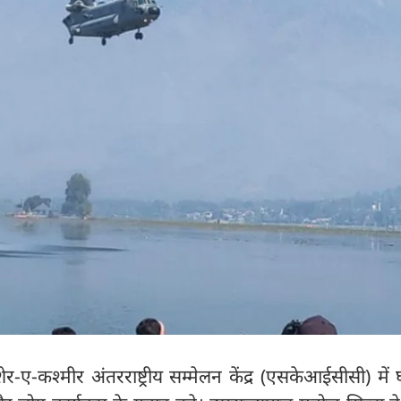
-ए-कश्मीर अंतरराष्ट्रीय सम्मेलन केंद्र (एसकेआईसीसी) में 