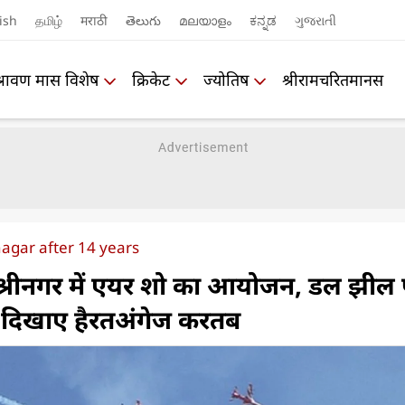
ish
தமிழ்
मराठी
తెలుగు
മലയാളം
ಕನ್ನಡ
ગુજરાતી
श्रावण मास विशेष
क्रिकेट
ज्योतिष
श्रीरामचरितमानस
nagar after 14 years
श्रीनगर में एयर शो का आयोजन, डल झील 
ने दिखाए हैरतअंगेज करतब