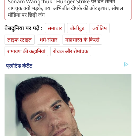
Sonam Wangchuk : Hunger Strike पर बैठे सोनम
वांगचुक क्यों भड़के, क्या अभिजीत दीपके की ओर इशारा, सोशल
मीडिया पर छिड़ी जंग
वेबदुनिया पर पढ़ें :
समाचार
बॉलीवुड
ज्योतिष
लाइफ स्‍टाइल
धर्म-संसार
महाभारत के किस्से
रामायण की कहानियां
रोचक और रोमांचक