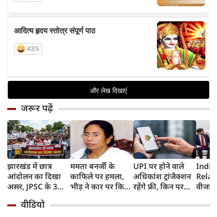
जरूर पढ़ें
झारखंड में छात्र
ममता बनर्जी के
UPI पर होने वाले
India
आंदोलन का दिखा
काफिले पर हमला,
अधिकांश ट्रांजैक्शन
Relat
असर, JPSC के 3
भीड़ ने कार पर किया
रहेंगे फ्री, किन पर
वीजा 
सदस्‍यों ने दिया
पथराव, भाजपा और
लगेगा टैक्स, सरकार
इमिग्रे
वीडियो
इस्‍तीफा, प्रदर्शन को
पुलिस पर लगा यह
ने दिया बड़ा अपडेट
अलावा