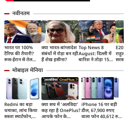
नवीनतम
भारत पर 100%
क्या भारत-बांग्लादेश
Top News 8
E20 पे
टैरिफ की तैयारी?
संबंधों में रोड़ा बन रही
August: दिल्ली में
राहुल गा
रूस-ईरान से तेल
हैं शेख हसीना?
बारिश ने तोड़ा 15
सरकार 
खरीद पर अमेरिका
साल का रिकॉर्ड,
कहा- बह
मोबाइल मेनिया
का बड़ा वार, सीनेट में
भारत पर 100%
लोगों क
बिल पास
टैरिफ का खतरा;
रहीं ख
Gen Z पर कंगना का
बताया
यू-टर्न
पटकथ
Redmi का बड़ा
क्या सच में 'अलविदा'
iPhone 16 पर बड़ी
धमाका, लांच किया
कह रहा है OnePlus?
डील, 67,900 रुपए
सस्ता स्मार्टफोन,
आपके फोन के
वाला फोन 40,612 रुपए
8,000mAh बैटरी
अपडेट्स और वारंटी पर
में खरीदने का मौका, ऐसे