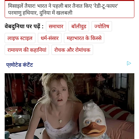
मिसाइलें तैयार! भारत ने पहली बार तैनात किए 'रेडी-टू-फायर'
परमाणु हथियार, दुनिया में खलबली
वेबदुनिया पर पढ़ें :
समाचार
बॉलीवुड
ज्योतिष
लाइफ स्‍टाइल
धर्म-संसार
महाभारत के किस्से
रामायण की कहानियां
रोचक और रोमांचक