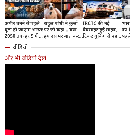
अमीर बनने से पहले
राहुल गांधी ने कुत्तों
IRCTC की नई
भारत म
बूढ़ा हो जाएगा भारत!
पर जो कहा... क्या
वेबसाइट हुई लाइव,
का क्रे
2050 तक हर 5 में 1
हम उस पर बात कर
टिकट बुकिंग से पहले
पहले जा
भारतीय होगा 60
सकते हैं?
करना होगा ये जरूरी
वाहनों 
वीडियो
साल से ज्यादा उम्र का
काम, जानें पूरा
और इन
तरीका
और भी वीडियो देखें