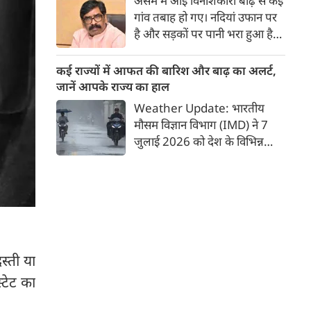
असम में आई विनाशकारी बाढ़ से कई
कड़ा प्रहार किया है।
गांव तबाह हो गए। नदियां उफान पर
है और सड़कों पर पानी भरा हुआ है।
वर्षा जन्य हादसों में अब तक 91
लोगों की जान जा चुकी है। इस बीच
कई राज्यों में आफत की बारिश और बाढ़ का अलर्ट,
झारखंड के मुख्‍यमंत्री हेमंत सोरेन ने
जानें आपके राज्य का हाल
असम के बाढ़ पीड़ितों की सहायता के
Weather Update: भारतीय
लिए 3 करोड़ रुपए देने की घोषणा
मौसम विज्ञान विभाग (IMD) ने 7
की।
जुलाई 2026 को देश के विभिन्न
राज्यों में मानसून के तेजी से सक्रिय
होने और कई हिस्सों में मूसलाधार
बारिश, जलभराव व बाढ़ जैसी स्थिति
को लेकर चेतावनी जारी की है।
पश्चिम भारत के तटीय इलाकों से
लेकर उत्तर भारत के मैदानी व पहाड़ी
क्षेत्रों में अगले 24 से 48 घंटों के
स्ती या
दौरान भारी से अत्यधिक भारी बारिश
्टेट का
का अलर्ट दिया गया है।