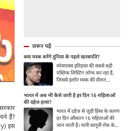
जरूर पढ़ें
क्या मस्क बनेंगे दुनिया के पहले खरबपति?
स्पेसएक्स इतिहास की सबसे बड़ी
पब्लिक लिस्टिंग लॉन्च कर रहा है,
जिससे इलॉन मस्क की दौलत
आसमान की ऊंचाइयों पर पहुंच
जाएगी। क्या इस कंपनी की ‘इस
भारत में अब भी कैसे जारी है हर दिन 16 महिलाओं
दुनिया से परे’ वाली महत्वाकांक्षाएं
की दहेज हत्या?
 सरकार
सचमुच ब्रह्मांड जितनी
भारत में दहेज से जुड़ी हिंसा के कारण
ने हैं?
हर दिन औसतन 16 महिलाओं की
ry) इस
जान जाती है। यानी कानूनी रोक के