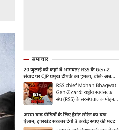
समाचार
20 जुलाई को कहां थे भागवत? RSS के Gen-Z
संवाद पर CJP प्रमुख दीपके का हमला, बोले- अब
बहुत देर हो गई!
RSS chief Mohan Bhagwat
Gen-Z card: राष्ट्रीय स्वयंसेवक
संघ (RSS) के सरसंघचालक मोहन
भागवत द्वारा जनरेशन जेड (Gen-Z)
के युवाओं के साथ संवाद की पहल पर
असम बाढ़ पीड़ितों के लिए हेमंत सोरेन का बड़ा
सेंटर फॉर जस्टिस एंड पीस (CJP) के
ऐलान, झारखंड सरकार देगी 3 करोड़ रुपए की मदद
राष्ट्रीय संयोजक अभिजीत दीपके ने