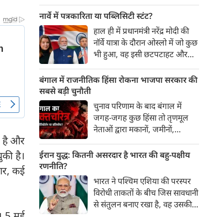
बावजूद दहेज जैसी कुप्रथा आज भी
अलग-अलग तरीकों से जारी है।
नार्वे में पत्रकारिता या पब्लिसिटी स्टंट?
हाल ही में प्रधानमंत्री नरेंद्र मोदी की
नॉर्वे यात्रा के दौरान ओस्लो में जो कुछ
भी हुआ, वह इसी छटपटाहट और
एजेंडा-आधारित पत्रकारिता का एक
ज्वलंत उदाहरण है। दुःख की बात यह
बंगाल में राजनीतिक हिंसा रोकना भाजपा सरकार की
है कि विदेशी जमीन पर रची गई एक
सबसे बड़ी चुनौती
पब्लिसिटी स्टंट की स्क्रिप्ट पर भारत
चुनाव परिणाम के बाद बंगाल में
का मुख्य विपक्ष न केवल तालियां
जगह-जगह कुछ हिंसा तो तृणमूल
बजा रहा है, बल्कि अपने ही देश की
नेताओं द्वारा मकानों, जमीनों,
छवि को धूमिल करने के लिए इसका
ी है और
कार्यालयों पर कब्जे के संदर्भ में हुई
इस्तेमाल कर रहा है...
जब लोग स्वयं निकलकर इसे मुक्त
ुकी है।
ईरान युद्ध: कितनी असरदार है भारत की बहु-पक्षीय
कराने लगे। इसी तरह हिंदुओं के कई
रणनीति?
कार, कई
धर्मस्थलों या धर्म स्थानों की मुक्ति के
भारत ने पश्चिम एशिया की परस्पर
दृश्य भी सामने आए।
विरोधी ताकतों के बीच जिस सावधानी
से संतुलन बनाए रखा है, वह उसकी
ं। 5 मई
बड़ी उपलब्धि रही है। हालांकि,