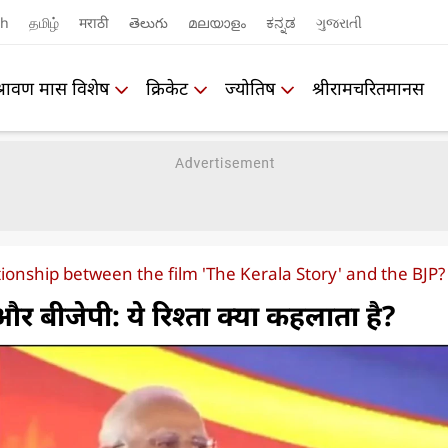
sh
தமிழ்
मराठी
తెలుగు
മലയാളം
ಕನ್ನಡ
ગુજરાતી
श्रावण मास विशेष
क्रिकेट
ज्योतिष
श्रीरामचरितमानस
tionship between the film 'The Kerala Story' and the BJP?
 और बीजेपी: ये रिश्ता क्या कहलाता है?