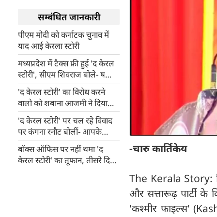
सम्बंधित जानकारी
पीएम मोदी को कर्नाटक चुनाव में
याद आई केरला स्टोरी
मध्यप्रदेश में टैक्स फ्री हुई 'द केरल
स्टोरी', सीएम शिवराज बोले- षड्यंत्र
को करती है उजागर
'द केरल स्टोरी' का विरोध करने
वालो को शबाना आजमी ने दिया
जवाब, बोलीं- जो लोग बैन करने की
'द केरल स्टोरी' पर चल रहे विवाद
बात करते हैं...
पर कंगना रनौट बोलीं- आपके
हिसाब से आईएसआईएस आतंकी
-चारु कार्तिकेय
बॉक्स ऑफिस पर नहीं थमा 'द
संगठन नहीं तो...
केरल स्टोरी' का तूफान, तीसरे दिन
किया इतना कलेक्शन
The Kerala Story: फि
और सत्तारूढ़ पार्टी के 
'कश्मीर फाइल्स' (Kas