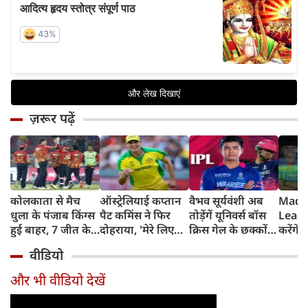
ज़रूर पढ़ें
कोलकाता से मैच
ऑस्ट्रेलियाई कप्तान
वैभव सूर्यवंशी अब
Madh
धुला के पंजाब किंग्स
पैट कमिंस ने फिर
तोड़ेंगें यूनिवर्स बॉस
Leagu
हुई बाहर, 7 जीत के
दोहराया, 'मेरे लिए
क्रिस गेल के छक्कों
करेंगे
बाद 6 हार
देश पहले IPL बाद में'
का रिकॉर्ड
शामिल 
वीडियो
टीम में
और भी वीडियो देखें