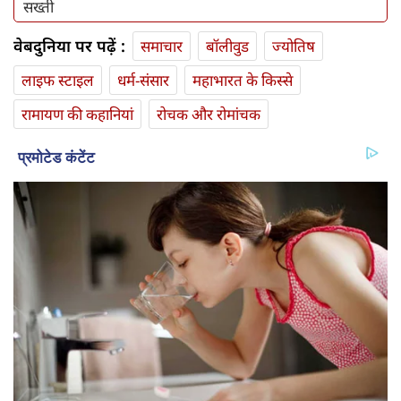
सख्ती
वेबदुनिया पर पढ़ें :
समाचार
बॉलीवुड
ज्योतिष
लाइफ स्‍टाइल
धर्म-संसार
महाभारत के किस्से
रामायण की कहानियां
रोचक और रोमांचक