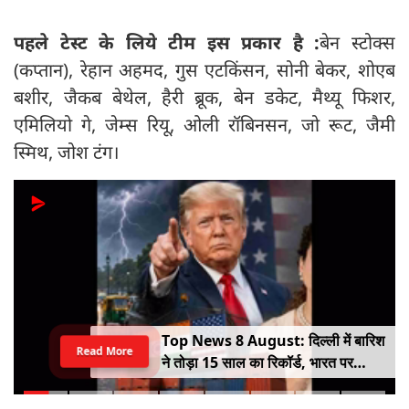
पहले टेस्ट के लिये टीम इस प्रकार है :
बेन स्टोक्स
(कप्तान), रेहान अहमद, गुस एटकिंसन, सोनी बेकर, शोएब
बशीर, जैकब बेथेल, हैरी ब्रूक, बेन डकेट, मैथ्यू फिशर,
एमिलियो गे, जेम्स रियू, ओली रॉबिनसन, जो रूट, जैमी
स्मिथ, जोश टंग।
Top News 8 August: दिल्ली में बारिश
Read More
ने तोड़ा 15 साल का रिकॉर्ड, भारत पर
100% टैरिफ का खतरा; Gen Z पर कंगना
का यू-टर्न