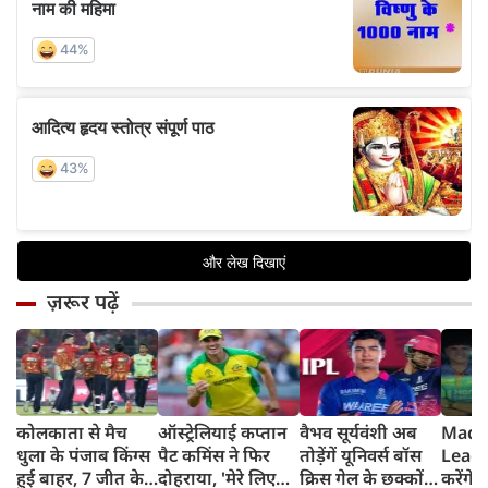
ज़रूर पढ़ें
कोलकाता से मैच
ऑस्ट्रेलियाई कप्तान
वैभव सूर्यवंशी अब
Madh
धुला के पंजाब किंग्स
पैट कमिंस ने फिर
तोड़ेंगें यूनिवर्स बॉस
Leagu
हुई बाहर, 7 जीत के
दोहराया, 'मेरे लिए
क्रिस गेल के छक्कों
करेंगे