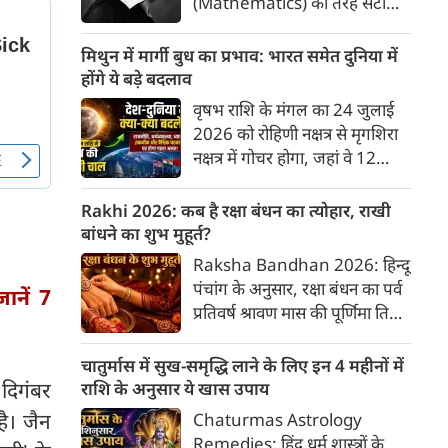
(Mathematics) की तरह सटीक,
अकाट्य और संदेह से परे बनाया
जाए। वे एक ऐसा सार्वभौमिक सत्य
मिथुन में मार्गी बुध का प्रभाव: भारत समेत दुनिया में
खोजना चाहते थे, जिस पर कोई भी
होंगे ये बड़े बदलाव
प्रश्नचिह्न न लगा सके। इसी विचार ने
वृषभ राशि के मंगल का 24 जुलाई
बुद्धिवाद (Rationalism) की नींव
2026 को रोहिणी नक्षत्र से मृगशिरा
रखी। आइए, देकार्त के इस अद्भुत
नक्षत्र में गोचर होगा, जहां वे 12
दार्शनिक चिंतन के 4 प्रमुख स्तंभों को
अगस्त तक रहेंगे। ज्योतिष की दुनिया
गहराई से समझते हैं।
में एक बड़ा हलचल भरा मोड़ आ चुका
Rakhi 2026: कब है रक्षा बंधन का त्योहार, राखी
है- बुध ग्रह अपनी ही प्रिय राशि मिथुन
बांधने का शुभ मुहूर्त?
में सीधे (मार्गी) चलने लगे हैं। अब जब
Raksha Bandhan 2026: हिन्दू
बुद्धि और संवाद का कारक ग्रह सीधी
पंचांग के अनुसार, रक्षा बंधन का पर्व
ानें 7
चाल चलेगा, तो जाहिर है आपकी
प्रतिवर्ष श्रावण मास की पूर्णिमा तिथि
सोच, बातचीत और फैसलों की रफ्तार
को मनाया जाता है। भारतीय संस्कृति
भी बदल जाएगी।
में इसे मिठास और खुशियों का उत्सव
चातुर्मास में सुख-समृद्धि लाने के लिए इन 4 महीनों में
माना गया है। यह भाई-बहन के प्रेम
 दिगंबर
राशि के अनुसार ये खास उपाय
का पावन पर्व है। यहां जानें रक्षा बंधन
है। जैन
Chaturmas Astrology
2026 कब है? जानें रक्षा बंधन
Remedies: हिंदू धर्म शास्त्रों के