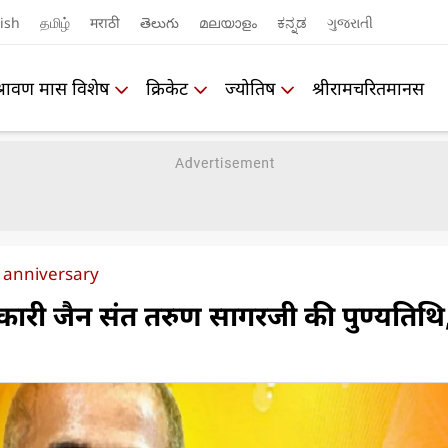
ish
தமிழ்
मराठी
తెలుగు
മലയാളം
ಕನ್ನಡ
ગુજરાતી
श्रावण मास विशेष
क्रिकेट
ज्योतिष
श्रीरामचरितमानस
 anniversary
ंतिकारी जैन संत तरुण सागरजी की पुण्यतिथि