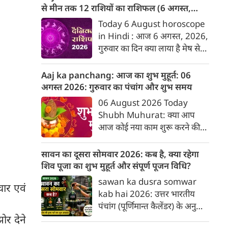
बारे में जानकारी देगा जिनका उस
से मीन तक 12 राशियों का राशिफल (6 अगस्‍त,
दिनांक को जन्मदिन होगा। पेश है
2026)
Today 6 August horoscope
दिनांक 6 को जन्मे व्यक्तियों के बारे
in Hindi : आज 6 अगस्‍त, 2026,
में जानकारी :
गुरुवार का दिन क्या लाया है मेष से
लेकर मीन राशि के लिए, यहां जानें
डेली होरोस्कोप के अनुसार वेबदुनिया
Aaj ka panchang: आज का शुभ मुहूर्त: 06
पर दैनिक राशिफल के बारे में एकदम
अगस्‍त 2026: गुरुवार का पंचांग और शुभ समय
सटीक जानकारी...
06 August 2026 Today
Shubh Muhurat: क्या आप
आज कोई नया काम शुरू करने की
सोच रहे हैं? या कोई महत्वपूर्ण निर्णय
लेने वाले हैं? ज्योतिष और पंचांग के
सावन का दूसरा सोमवार 2026: कब है, क्या रहेगा
अनुसार, किसी भी शुभ कार्य को सही
शिव पूजा का शुभ मुहूर्त और संपूर्ण पूजन विधि?
मुहूर्त में करने से सफलता की
sawan ka dusra somwar
ार एवं
संभावना बढ़ जाती है। 'वेबदुनिया'
kab hai 2026: उत्तर भारतीय
आपके लिए लेकर आया है 06
पंचांग (पूर्णिमान्त कैलेंडर) के अनुसार
अगस्‍त, 2026 का विशेष पंचांग और
वर्ष 2026 में सावन माह का दूसरा
ोर देने
शुभ-अशुभ मुहूर्त।