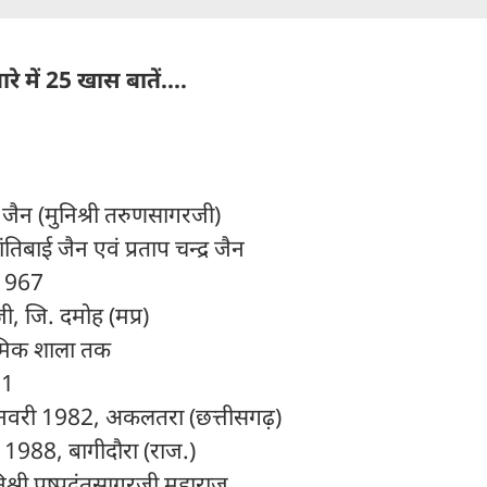
े में 25 खास बातें....
र जैन (मुनिश्री तरुणसागरजी)
ंतिबाई जैन एवं प्रताप चन्द्र जैन
 1967
जी, जि. दमोह (मप्र)
यमिक शाला तक
981
8 जनवरी 1982, अकलतरा (छत्तीसगढ़)
ाई 1988, बागीदौरा (राज.)
ुनिश्री पुष्पदंतसागरजी महाराज