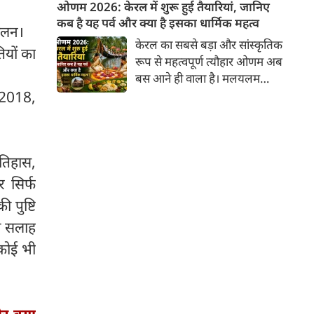
सोमवार 10 अगस्त 2026 को है।
ओणम 2026: केरल में शुरू हुई तैयारियां, जानिए
इस दिन सोम प्रदोष व्रत का भी दुर्लभ
कब है यह पर्व और क्या है इसका धार्मिक महत्व
ंदोलन।
एवं अत्यंत शुभ संयोग बन रहा है,
केरल का सबसे बड़ा और सांस्कृतिक
ियों का
जिससे इस दिन की गई भगवान शिव
रूप से महत्वपूर्ण त्यौहार ओणम अब
की पूजा-अर्चना का फल कई गुना बढ़
बस आने ही वाला है। मलयलम
जाता है।
कैलेंडर के अनुसार, यह पर्व 'चिंगम'
र 2018,
माह में मनाया जाता है, जो मुख्य रूप
से नई फसल के आने की खुशी और
राजा महाबली के स्वागत का उत्सव
इतिहास,
है। हालांकि इस पर्व की तैयारियां
प्रारंभ हो गई है। 16 अगस्त से 26
र सिर्फ
अगस्त 2026 तक इस पर्व की धूम
 पुष्टि
रहेगी। मुख्य पर्व 26 अगस्त को
की सलाह
रहेगा।
 कोई भी