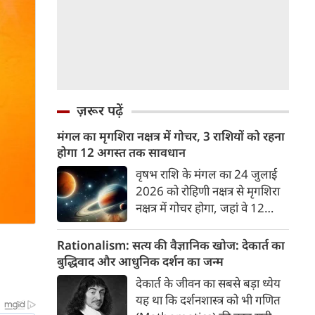
ज़रूर पढ़ें
मंगल का मृगशिरा नक्षत्र में गोचर, 3 राशियों को रहना
होगा 12 अगस्त तक सावधान
वृषभ राशि के मंगल का 24 जुलाई
2026 को रोहिणी नक्षत्र से मृगशिरा
नक्षत्र में गोचर होगा, जहां वे 12
अगस्त तक रहेंगे। मंगल के इस नक्षत्र
परिवर्तन के चलते 3 राशि के लोगों
Rationalism: सत्य की वैज्ञानिक खोज: देकार्त का
को 12 अगस्त तक रहना होगा
बुद्धिवाद और आधुनिक दर्शन का जन्म
सावधान। चलिए जानते हैं कि किन
देकार्त के जीवन का सबसे बड़ा ध्येय
राशि 3 राशियों को रहना होगा
यह था कि दर्शनशास्त्र को भी गणित
सावधान।