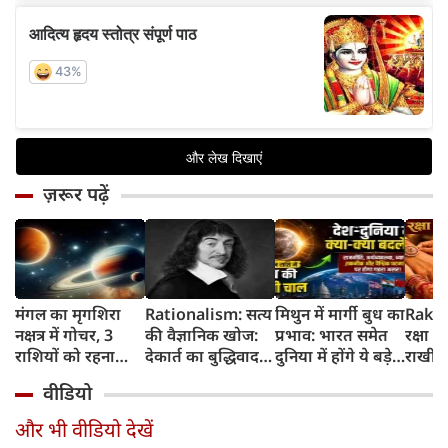
ज़रूर पढ़ें
मंगल का मृगशिरा
Rationalism: सत्य
मिथुन में मार्गी बुध का
Rakhi
नक्षत्र में गोचर, 3
की वैज्ञानिक खोज:
प्रभाव: भारत समेत
रक्षा ब
राशियों को रहना
देकार्त का बुद्धिवाद
दुनिया में होंगे ये बड़े
राखी ब
होगा 12 अगस्त तक
और आधुनिक दर्शन
बदलाव
मुहूर्त?
वीडियो
सावधान
का जन्म
और भी वीडियो देखें