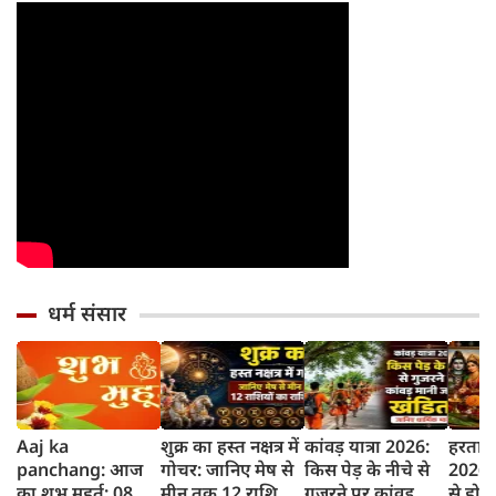
धर्म संसार
Aaj ka
शुक्र का हस्त नक्षत्र में
कांवड़ यात्रा 2026:
हरताल
panchang: आज
गोचर: जानिए मेष से
किस पेड़ के नीचे से
2026: 
का शुभ मुहूर्त: 08
मीन तक 12 राशियों
गुजरने पर कांवड़
से होती