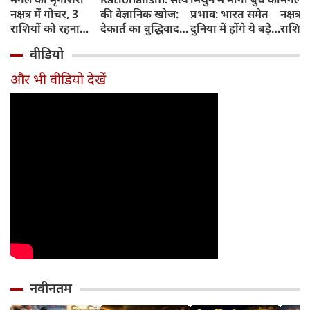
नक्षत्र में गोचर, 3
की वैज्ञानिक खोज:
प्रभाव: भारत समेत
नक्षत्र म
राशियों को रहना
देकार्त का बुद्धिवाद
दुनिया में होंगे ये बड़े
राशियो
होगा 12 अगस्त तक
और आधुनिक दर्शन
बदलाव
चमकेग
वीडियो
सावधान
का जन्म
किसे र
सावधा
और भी वीडियो देखें
नवीनतम